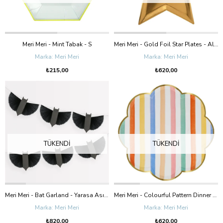
Meri Meri - Mint Tabak - S
Meri Meri - Gold Foil Star Plates - Altın Folyo Yıldız Tabak
Meri Meri
Meri Meri
₺215,00
₺620,00
TÜKENDI
TÜKENDI
Meri Meri - Bat Garland - Yarasa Asılan Süs
Meri Meri - Colourful Pattern Dinner Plates - Renkli Desenler Tabaklar - L - 8'Li
Meri Meri
Meri Meri
₺820,00
₺620,00