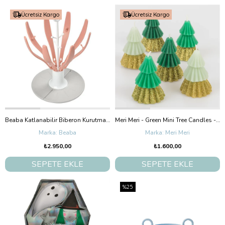
Ücretsiz Kargo
Ücretsiz Kargo
Beaba Katlanabilir Biberon Kurutma Standı Old Pink
Meri Meri - Green Mini Tree Candles - Yeşil Mini Ağaç Mumlar (6'Lı)
Beaba
Meri Meri
₺2.950,00
₺1.600,00
SEPETE EKLE
SEPETE EKLE
%25