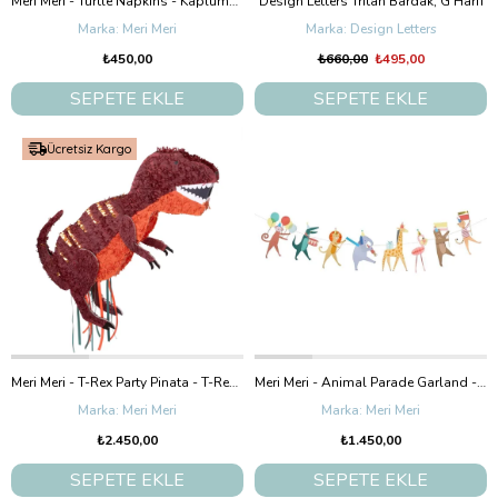
Meri Meri - Turtle Napkins - Kaplumbağa Peçeteler - 16'Lı
Design Letters Tritan Bardak, G Harfi
Meri Meri
Design Letters
₺450,00
₺660,00
₺495,00
SEPETE EKLE
SEPETE EKLE
Ücretsiz Kargo
Meri Meri - T-Rex Party Pinata - T-Rex Pinyata
Meri Meri - Animal Parade Garland - Hayvan Geçit Töreni Asılan Süs
Meri Meri
Meri Meri
₺2.450,00
₺1.450,00
SEPETE EKLE
SEPETE EKLE