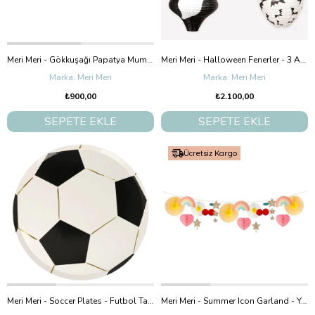
Meri Meri - Gökkuşağı Papatya Mumlar- 12 Adet
Meri Meri - Halloween Fenerler - 3 Adet
Meri Meri
Meri Meri
₺900,00
₺2.100,00
SEPETE EKLE
SEPETE EKLE
Ücretsiz Kargo
Meri Meri - Soccer Plates - Futbol Tabaklar - 8'Li
Meri Meri - Summer Icon Garland - Yaz Sembolleri Asılan Süs