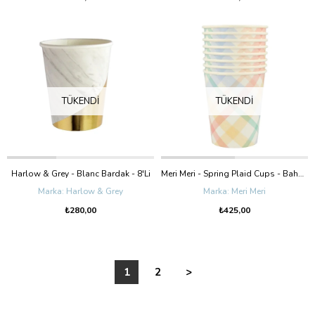
TÜKENDI
TÜKENDI
Harlow & Grey - Blanc Bardak - 8'Li
Meri Meri - Spring Plaid Cups - Bahar Yeri Bardaklar - 8'Li
Harlow & Grey
Meri Meri
₺280,00
₺425,00
1
2
>