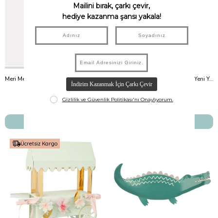
Meri Meri - Jolly Christmas Santa Plates - Noel Baba Tabaklar (8'Li)
Meri Meri - Jolly Tattoo Sheet - Yeni Yıl Geçici Dövmeler (2'Li)
Meri Meri
Meri Meri
₺475,00
₺895,00
SEPETE EKLE
SEPETE EKLE
Ücretsiz Kargo