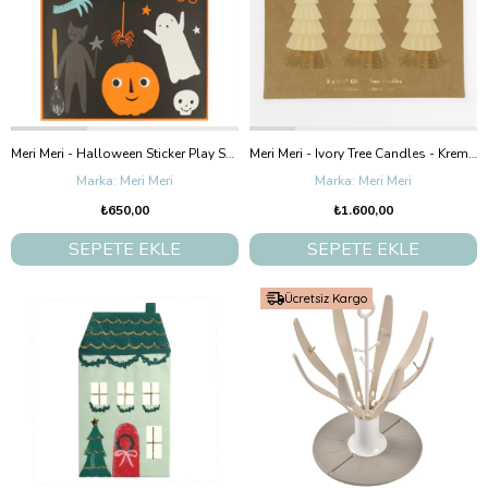
Meri Meri - Halloween Sticker Play Set - Cadılar Bayramı Çıkartma Oyun Seti
Meri Meri - Ivory Tree Candles - Krem Renk Ağaç Mumlar (3'Lü)
Meri Meri
Meri Meri
₺650,00
₺1.600,00
SEPETE EKLE
SEPETE EKLE
Ücretsiz Kargo