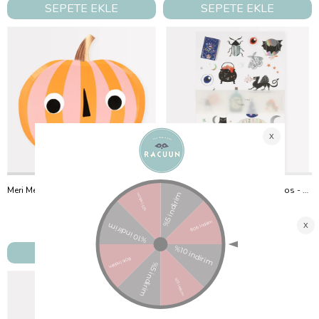
SEPETE EKLE
SEPETE EKLE
Meri Meri - Pink & Orange Stripy Pumpkin Plates - Pembe & Turuncu Çizgili Balkabağı Tabaklar (8'Li)
Meri Meri - Making Magic Tattoos - Make Magic Geçici Dövmeler (2'Li)
Meri Meri
Meri Meri
₺475,00
₺800,00
SEPETE EKLE
SEPETE EKLE