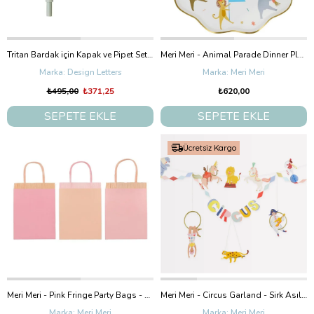
Tritan Bardak için Kapak ve Pipet Seti, Mint
Meri Meri - Animal Parade Dinner Plates - Hayvan Geçit Töreni Tabaklar (L) (8'Li)
Design Letters
Meri Meri
₺495,00
₺371,25
₺620,00
SEPETE EKLE
SEPETE EKLE
Ücretsiz Kargo
Meri Meri - Pink Fringe Party Bags - Pembe Püsküllü Hediye Çantaları (8'Li)
Meri Meri - Circus Garland - Sirk Asılan Süs
Meri Meri
Meri Meri