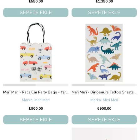
₺550,00
₺1.350,00
SEPETE EKLE
SEPETE EKLE
Meri Meri - Race Car Party Bags - Yarış Arabaları Parti Çantaları - 8'Li
Meri Meri - Dinosaurs Tattoo Sheets - Dinozor Geçici Dövmeleri -2'Li
Meri Meri
Meri Meri
₺900,00
₺900,00
SEPETE EKLE
SEPETE EKLE