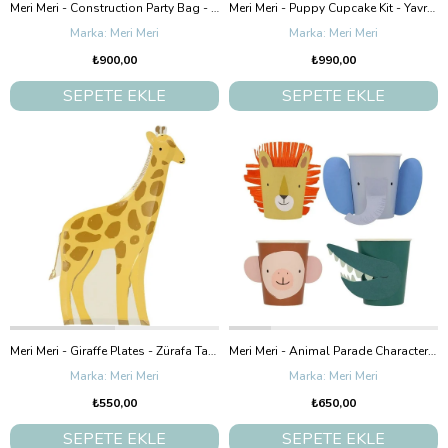
Meri Meri - Construction Party Bag - İnşaat Parti Çantaları - 8'Li
Meri Meri - Puppy Cupcake Kit - Yavru Köpek Cupcake Kit - 24'Lü
Meri Meri
Meri Meri
₺900,00
₺990,00
SEPETE EKLE
SEPETE EKLE
Meri Meri - Giraffe Plates - Zürafa Tabaklar - 8'Li
Meri Meri - Animal Parade Character Cups - Hayvan Geçit Töreni Bardaklar - 8'Li
Meri Meri
Meri Meri
₺550,00
₺650,00
SEPETE EKLE
SEPETE EKLE