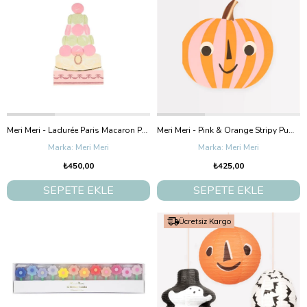
Meri Meri - Ladurée Paris Macaron Pyramid Napkins - Ladurée Paris Makaron Piramit Peçeteler - 16'Lı
Meri Meri - Pink & Orange Stripy Pumpkin Napkins - Pembe & Turuncu Çizgili Balkabağı Peçeteler (16'L
Meri Meri
Meri Meri
₺450,00
₺425,00
SEPETE EKLE
SEPETE EKLE
Ücretsiz Kargo