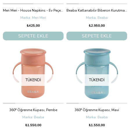
Meri Meri - House Napkins - Ev Peçeteler (16'Lı)
Beaba Katlanabilir Biberon Kurutma Standı, Clay
Meri Meri
Beaba
₺425,00
₺2.950,00
SEPETE EKLE
SEPETE EKLE
TÜKENDI
TÜKENDI
360° Öğrenme Kupası, Pembe
360° Öğrenme Kupası, Mavi
Beaba
Beaba
₺1.550,00
₺1.550,00