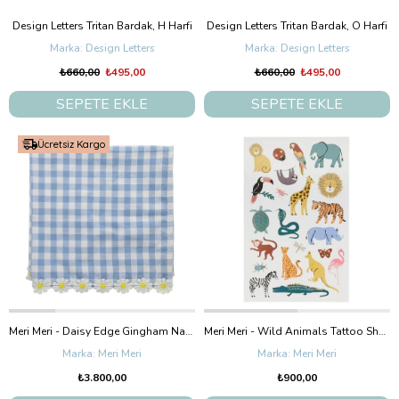
Design Letters Tritan Bardak, H Harfi
Design Letters Tritan Bardak, O Harfi
Design Letters
Design Letters
₺660,00
₺495,00
₺660,00
₺495,00
SEPETE EKLE
SEPETE EKLE
Ücretsiz Kargo
Meri Meri - Daisy Edge Gingham Napkins - Papatya Detaylı Pötikare Kumaş Peçeteler - 4'Lü
Meri Meri - Wild Animals Tattoo Sheet - Vahşi Hayvanlar Geçici Dövmeleri - 2'Li
Meri Meri
Meri Meri
₺3.800,00
₺900,00