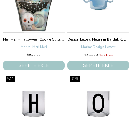
Meri Meri - Halloween Cookie Cutters - Cadılar Bayramı Kurabiye Kalıpları
Design Letters Melamin Bardak Kulbu, Açık Mavi
Meri Meri
Design Letters
₺650,00
₺495,00
₺371,25
SEPETE EKLE
SEPETE EKLE
%25
%25