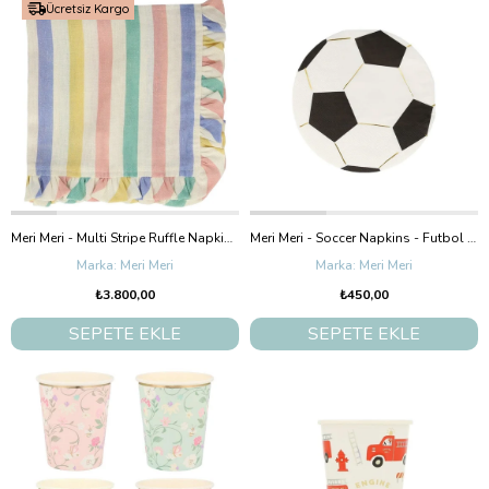
Ücretsiz Kargo
Meri Meri - Multi Stripe Ruffle Napkins - Çok Çizgili Fırfırlı Kumaş Peçeteler - 4'Lü
Meri Meri - Soccer Napkins - Futbol Peçeteler - 16'Lı
Meri Meri
Meri Meri
₺3.800,00
₺450,00
SEPETE EKLE
SEPETE EKLE