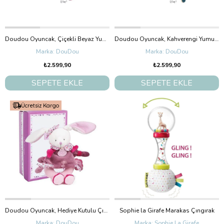
Doudou Oyuncak, Çiçekli Beyaz Yumuşak Fare
Doudou Oyuncak, Kahverengi Yumuşak Aslan
DouDou
DouDou
₺2.599,90
₺2.599,90
SEPETE EKLE
SEPETE EKLE
Ücretsiz Kargo
Doudou Oyuncak, Hediye Kutulu Çıngıraklı Pembe Tavşan 19 cm
Sophie la Girafe Marakas Çıngırak
DouDou
Sophie La Girafe