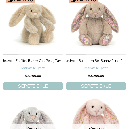
Ücretsiz Kargo
Ücretsiz Kargo
Jellycat Flufflet Bunny Oat Peluş Tavşan Küçük Boy 18 cm
Jellycat Blossom Bej Bunny Petal Peluş Tavşan Orta Boy 31 cm
Jellycat
Jellycat
₺2.700,00
₺3.200,00
SEPETE EKLE
SEPETE EKLE