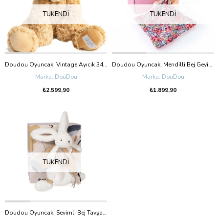
TÜKENDI
TÜKENDI
Doudou Oyuncak, Vintage Ayıcık 34 cm
Doudou Oyuncak, Mendilli Bej Geyik Yavrusu
DouDou
DouDou
₺2.599,90
₺1.899,90
TÜKENDI
Doudou Oyuncak, Sevimli Bej Tavşan - 25 cm