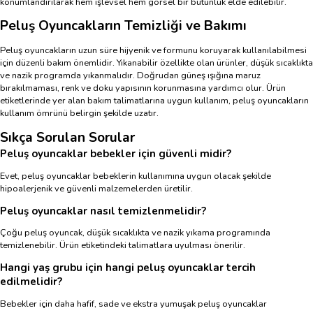
konumlandırılarak hem işlevsel hem görsel bir bütünlük elde edilebilir.
Peluş Oyuncakların Temizliği ve Bakımı
Peluş oyuncakların uzun süre hijyenik ve formunu koruyarak kullanılabilmesi
için düzenli bakım önemlidir. Yıkanabilir özellikte olan ürünler, düşük sıcaklıkta
ve nazik programda yıkanmalıdır. Doğrudan güneş ışığına maruz
bırakılmaması, renk ve doku yapısının korunmasına yardımcı olur. Ürün
etiketlerinde yer alan bakım talimatlarına uygun kullanım, peluş oyuncakların
kullanım ömrünü belirgin şekilde uzatır.
Sıkça Sorulan Sorular
Peluş oyuncaklar bebekler için güvenli midir?
Evet, peluş oyuncaklar bebeklerin kullanımına uygun olacak şekilde
hipoalerjenik ve güvenli malzemelerden üretilir.
Peluş oyuncaklar nasıl temizlenmelidir?
Çoğu peluş oyuncak, düşük sıcaklıkta ve nazik yıkama programında
temizlenebilir. Ürün etiketindeki talimatlara uyulması önerilir.
Hangi yaş grubu için hangi peluş oyuncaklar tercih
edilmelidir?
Bebekler için daha hafif, sade ve ekstra yumuşak peluş oyuncaklar