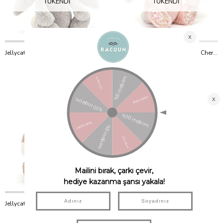
TÜKENDI
TÜKENDI
Jellycat Bashful Gri Tavşan Large Boy 36 cm
Jellycat Blossom Blush Bunny Cherry Peluş Tavşan Orta Boy 31 cm
Jellycat
Jellycat
₺4.000,00
₺3.200,00
TÜKENDI
TÜKENDI
Jellycat Bashfull Bej Tavşan Large Boy 36 cm
Mona Uyku Arkadaşı (Teşhir Ürünü)
Jellycat
MonaMoms