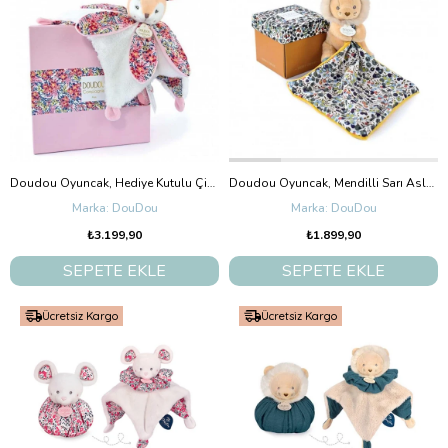
Doudou Oyuncak, Hediye Kutulu Çiçekli Yumuşak Geyik Yavrusu
Doudou Oyuncak, Mendilli Sarı Aslan
DouDou
DouDou
₺3.199,90
₺1.899,90
SEPETE EKLE
SEPETE EKLE
Ücretsiz Kargo
Ücretsiz Kargo