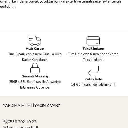
önerilirken; daha büyük çocuklar için karakterli ve temalı seçenekler tercih
edilebilir.
Hızlı Kargo
Taksit İmkanı
Tüm Siparişleriniz Aynı Gün 14.00'a
Tüm Ürünlerde 6 Aya Kadar Varan
Kadar Kargolanır.
Taksit İmkanı!
Güvenli Alışveriş
Kolay İade
256Bit SSL Sertifikası ile Alışverişte
14 Gün İçerisinde İade İmkanı!
Bilgileriniz Güvende.
YARDIMA MI İHTİYACINIZ VAR?
0536 292 10 22
[email protected]