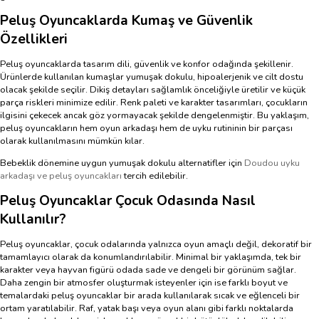
Peluş Oyuncaklarda Kumaş ve Güvenlik
Özellikleri
Peluş oyuncaklarda tasarım dili, güvenlik ve konfor odağında şekillenir.
Ürünlerde kullanılan kumaşlar yumuşak dokulu, hipoalerjenik ve cilt dostu
olacak şekilde seçilir. Dikiş detayları sağlamlık önceliğiyle üretilir ve küçük
parça riskleri minimize edilir. Renk paleti ve karakter tasarımları, çocukların
ilgisini çekecek ancak göz yormayacak şekilde dengelenmiştir. Bu yaklaşım,
peluş oyuncakların hem oyun arkadaşı hem de uyku rutininin bir parçası
olarak kullanılmasını mümkün kılar.
Bebeklik dönemine uygun yumuşak dokulu alternatifler için
Doudou uyku
arkadaşı ve peluş oyuncakları
tercih edilebilir.
Peluş Oyuncaklar Çocuk Odasında Nasıl
Kullanılır?
Peluş oyuncaklar, çocuk odalarında yalnızca oyun amaçlı değil, dekoratif bir
tamamlayıcı olarak da konumlandırılabilir. Minimal bir yaklaşımda, tek bir
karakter veya hayvan figürü odada sade ve dengeli bir görünüm sağlar.
Daha zengin bir atmosfer oluşturmak isteyenler için ise farklı boyut ve
temalardaki peluş oyuncaklar bir arada kullanılarak sıcak ve eğlenceli bir
ortam yaratılabilir. Raf, yatak başı veya oyun alanı gibi farklı noktalarda