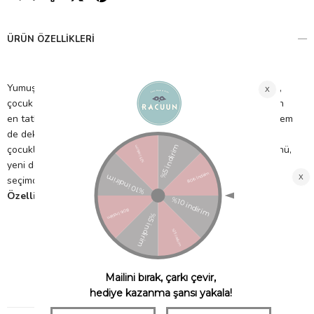
ÜRÜN ÖZELLIKLERI
Yumuşacık dokusu ve sevimli detaylarıyla bu salyangoz peluş,
çocuk odalarına sıcaklık katar. Garden Friends koleksiyonunun
en tatlı üyelerinden biri olan bu tasarım, hem oyun arkadaşı hem
de dekoratif aksesuar olarak kullanılabilir. Doğayı seven
çocuklar için harika bir arkadaş olan bu salyangoz, doğum günü,
yeni doğan ya da özel gün hediyesi olarak da çok özel bir
seçimdir.
Özellikler:
Yumuşak ve dayanıklı peluş kumaş
El yapımı görünüme sahip özenli tasarım
Dekoratif ve oyuncak olarak çift kullanım
Çocuk dostu, güvenli malzemeler
Yaklaşık ölçüler: [10x13cm]
Tüm yaş grupları için uygun