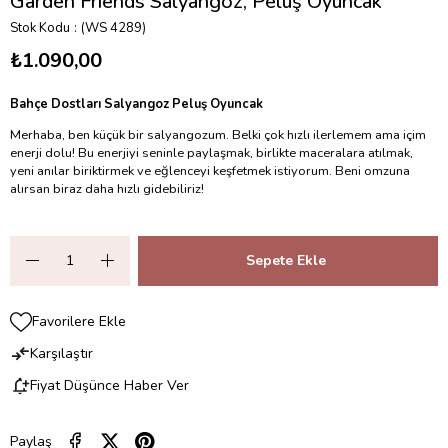
Garden Friends Salyangoz, Peluş Oyuncak
Stok Kodu
(WS 4289)
₺1.090,00
Bahçe Dostları Salyangoz Peluş Oyuncak
Merhaba, ben küçük bir salyangozum. Belki çok hızlı ilerlemem ama içim
enerji dolu! Bu enerjiyi seninle paylaşmak, birlikte maceralara atılmak,
yeni anılar biriktirmek ve eğlenceyi keşfetmek istiyorum. Beni omzuna
alırsan biraz daha hızlı gidebiliriz!
Favorilere Ekle
Karşılaştır
Fiyat Düşünce Haber Ver
Paylaş