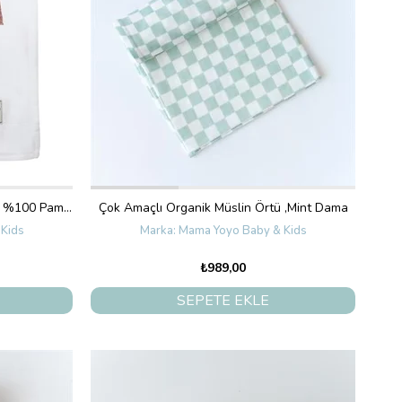
Çok Amaçlı Organik Müslin Örtü - %100 Pamuk- Rainbow - Rosy 120X120 CM
Çok Amaçlı Organik Müslin Örtü ,Mint Dama
Kids
Mama Yoyo Baby & Kids
₺989,00
SEPETE EKLE