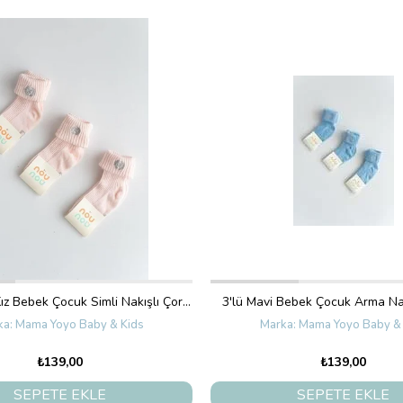
3'lü Pembe Kız Bebek Çocuk Simli Nakışlı Çorap
3'lü Mavi Bebek Çocuk Arma Na
Mama Yoyo Baby & Kids
Mama Yoyo Baby & 
₺139,00
₺139,00
SEPETE EKLE
SEPETE EKLE