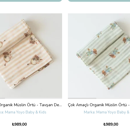
Çok Amaçlı Organik Müslin Örtü - Tavşan Desenli
Mama Yoyo Baby & Kids
Mama Yoyo Baby & 
₺989,00
₺989,00