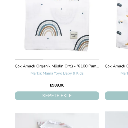
Çok Amaçlı Organik Müslin Örtü - %100 Pamuk- Rainbow - Blue 120X120 CM
Mama Yoyo Baby & Kids
₺989,00
SEPETE EKLE