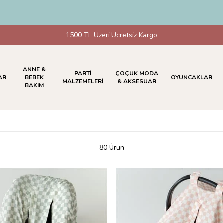
HAVALE & E
1500 TL Üzeri Ücretsiz Kargo
ANNE &
PARTİ
ÇOÇUK MODA
AR
BEBEK
OYUNCAKLAR
MALZEMELERİ
& AKSESUAR
BAKIM
80 Ürün