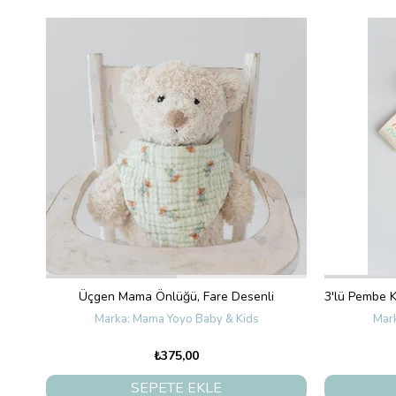
Üçgen Mama Önlüğü, Fare Desenli
Mama Yoyo Baby & Kids
₺375,00
SEPETE EKLE