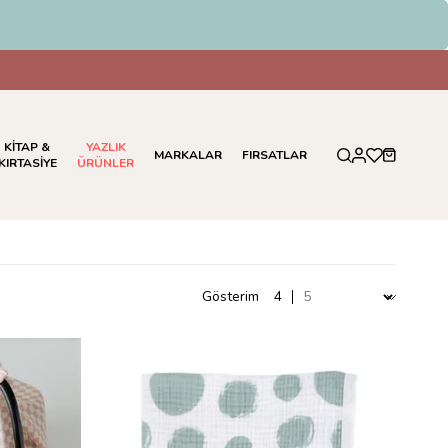
FT Ödemelerinde %5 İndirim
KİTAP &
YAZLIK
MARKALAR
FIRSATLAR
KIRTASİYE
ÜRÜNLER