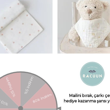
çlı Organik Müslin Örtü ,Lale
Üçgen Mama Önlüğü,Sama
Mama Yoyo Baby & Kids
Mama Yoyo Baby & 
₺989,00
₺375,00
SEPETE EKLE
SEPETE EKLE