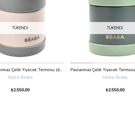
TÜKENDI
TÜKENDI
300 ml Paslanmaz Çelik Yiyecek Termosu (dark mist/light pink)
Beaba
Beaba
₺2.550,00
₺2.550,00