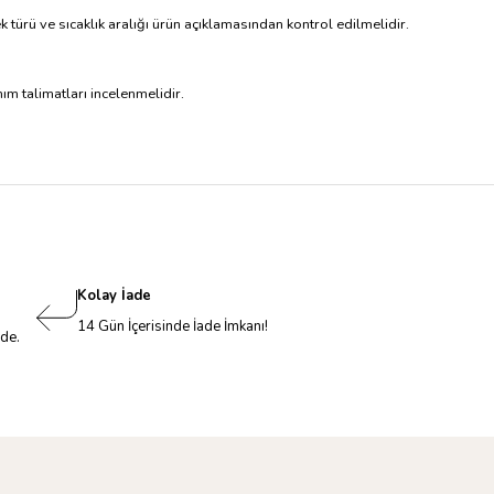
k türü ve sıcaklık aralığı ürün açıklamasından kontrol edilmelidir.
ım talimatları incelenmelidir.
Kolay İade
14 Gün İçerisinde İade İmkanı!
nde.