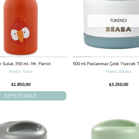
TÜKENDI
ie Suluk 350 ml- Mr. Parrot
Trixie
Beaba
₺1.850,00
₺3.250,00
SEPETE EKLE