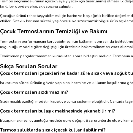
Termos seçiminde ürünün içecek veya yiyecek için tasarlanmış olması ilk değe
farklı bir gövde ve kapak yapısına sahiptir.
Çocuğun ürünü rahat taşıyabilmesi için hacim ve boş ağırlık birlikte değerle
etkiler. Sıcaklık koruma süresi, yaş önerisi ve sızdırmazlık bilgisi ürün açıkla
Çocuk Termoslarının Temizliği ve Bakımı
Termosların performansını koruyabilmesi için kullanım sonrasında bekletilmed
uygunluğu modele göre değiştiği için üreticinin bakım talimatları esas alınmalı
Temizlenen parçalar tamamen kuruduktan sonra birleştirilmelidir. Termosun nem
Sıkça Sorulan Sorular
Çocuk termosları içecekleri ne kadar süre sıcak veya soğuk tu
Isı koruma süresi ürünün gövde yapısına, hacmine ve kullanım koşullarına göre
Çocuk termosları sızdırmaz mı?
Sızdırmazlık özelliği modelin kapak ve conta sistemine bağlıdır. Çantada taşı
Çocuk termosları bulaşık makinesinde yıkanabilir mi?
Bulaşık makinesi uygunluğu modele göre değişir. Bazı ürünlerde elde yıkama ön
Termos suluklarda sıcak içecek kullanılabilir mi?