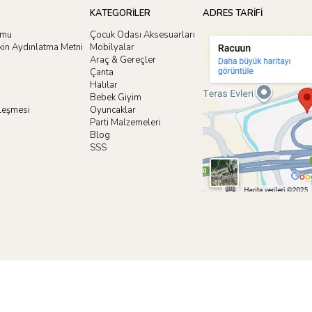
KATEGORİLER
ADRES TARİFİ
rmu
Çocuk Odası Aksesuarları
işkin Aydınlatma Metni
Mobilyalar
Araç & Gereçler
Çanta
Halılar
Bebek Giyim
zleşmesi
Oyuncaklar
i
Parti Malzemeleri
Blog
SSS