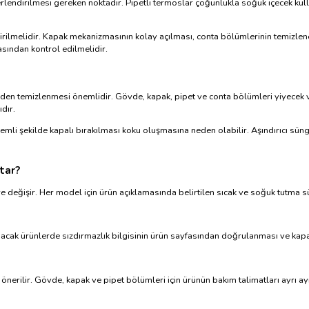
rlendirilmesi gereken noktadır. Pipetli termoslar çoğunlukla soğuk içecek kul
ndirilmelidir. Kapak mekanizmasının kolay açılması, conta bölümlerinin temizl
masından kontrol edilmelidir.
en temizlenmesi önemlidir. Gövde, kapak, pipet ve conta bölümleri yiyecek vey
dır.
li şekilde kapalı bırakılması koku oluşmasına neden olabilir. Aşındırıcı sünge
tar?
 değişir. Her model için ürün açıklamasında belirtilen sıcak ve soğuk tutma sü
nacak ürünlerde sızdırmazlık bilgisinin ürün sayfasından doğrulanması ve kapa
erilir. Gövde, kapak ve pipet bölümleri için ürünün bakım talimatları ayrı ayr