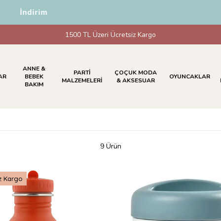
İndirim
1500 TL Üzeri Ücretsiz Kargo
ANNE &
PARTİ
ÇOÇUK MODA
AR
BEBEK
OYUNCAKLAR
MALZEMELERİ
& AKSESUAR
BAKIM
9 Ürün
z Kargo