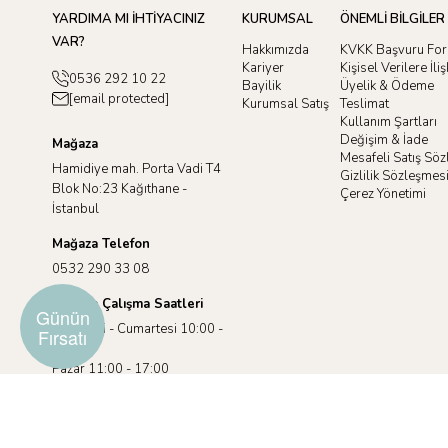
YARDIMA MI İHTİYACINIZ
KURUMSAL
ÖNEMLİ BİLGİLER
VAR?
Hakkımızda
KVKK Başvuru Fo
Kariyer
Kişisel Verilere İl
0536 292 10 22
Bayilik
Üyelik & Ödeme
[email protected]
Kurumsal Satış
Teslimat
Kullanım Şartları
Değişim & İade
Mağaza
Mesafeli Satış Sö
Hamidiye mah. Porta Vadi T4
Gizlilik Sözleşmes
Blok No:23 Kağıthane -
Çerez Yönetimi
İstanbul
Mağaza Telefon
0532 290 33 08
Mağaza Çalışma Saatleri
Günün
Pazartesi - Cumartesi 10:00 -
Fırsatı
19:00
Pazar 11:00 - 17:00
©2025 racuun.com.Tüm Hakları Saklıdır.