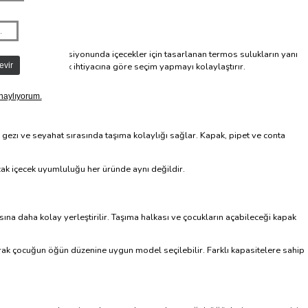
acuun termos koleksiyonunda içecekler için tasarlanan termos sulukların yanı
 yaşına ve günlük ihtiyacına göre seçim yapmayı kolaylaştırır.
 gezi ve seyahat sırasında taşıma kolaylığı sağlar. Kapak, pipet ve conta
ıcak içecek uyumluluğu her üründe aynı değildir.
sına daha kolay yerleştirilir. Taşıma halkası ve çocukların açabileceği kapak
larak çocuğun öğün düzenine uygun model seçilebilir. Farklı kapasitelere sahip