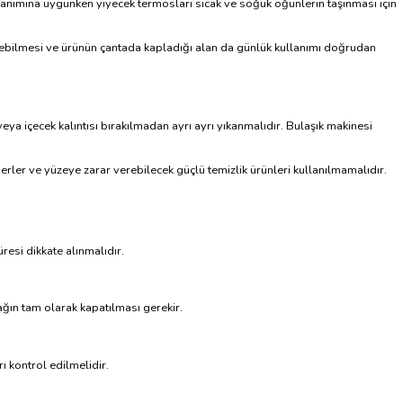
lanımına uygunken yiyecek termosları sıcak ve soğuk öğünlerin taşınması için
enebilmesi ve ürünün çantada kapladığı alan da günlük kullanımı doğrudan
a içecek kalıntısı bırakılmadan ayrı ayrı yıkanmalıdır. Bulaşık makinesi
rler ve yüzeye zarar verebilecek güçlü temizlik ürünleri kullanılmamalıdır.
resi dikkate alınmalıdır.
ğın tam olarak kapatılması gerekir.
ı kontrol edilmelidir.