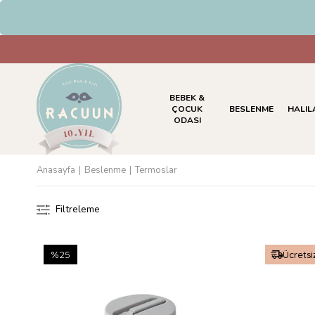
HAVALE & EFT Ödemelerinde %5 
BEBEK &
ÇOCUK
BESLENME
HALIL
ODASI
Anasayfa
Beslenme
Termoslar
Filtreleme
%25
Ücretsi