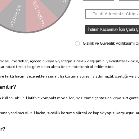
lleri
cukların okuldan seyahate uzanan günlük rutinlerinde pratik bir çözüm sunar. R
Farklı hacim, kapak sistemi ve kullanım özelliklerine sahip modeller, çocuğun
odelleri
incelenebilir.
ikleri
darlı modeller, içeceğin veya yiyeceğin sıcaklık değişimini yavaşlatarak okul,
rındaki teknik bilgiler satın alma öncesinde kontrol edilmelidir.
e farklı hacim seçenekleri sunar. Isı koruma süresi, sızdırmazlık özelliği ve s
nılır?
n kullanılabilir. Hafif ve kompakt modeller, beslenme çantasına veya sırt çanta
sına yardımcı olur. Hacim, sıcaklık koruma süresi ve kapak yapısı karşılaştırı
r?