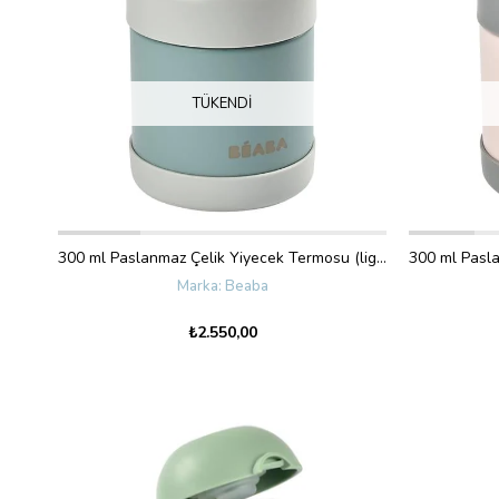
TÜKENDI
300 ml Paslanmaz Çelik Yiyecek Termosu (light mist/eucalyptus green)
Beaba
₺2.550,00