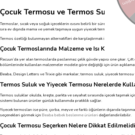
Çocuk Termosu ve Termos Suluk Mode
Termoslar, sıcak veya soğuk içeceklerin ısısını belirli bir süre koruyarak ço
sıra ev dışında mama ve yemek taşımaya uygun yiyecek termosları da bulunur. 
Termos özelliği bulunmayan alternatifleri de karşılaştırmak için
çocuk suluk m
Çocuk Termoslarında Malzeme ve Isı Koruma Özell
Racuun’da yer alan termoslarda paslanmaz çelik gövde yapısı öne çıkar. Çift ci
bölümlerinde kullanılan malzemeler modele göre değiştiği için ürün açıklamala
Beaba, Design Letters ve Trixie gibi markalar; termos suluk, yiyecek termosu v
Termos Suluk ve Yiyecek Termosu Nerelerde Kulla
Termos suluklar okulda, kreşte, parkta ve seyahat sırasında içecek taşımak içi
sistemi bulunan ürünler günlük kullanımda pratiklik sağlar.
Yiyecek termosları ise püre, çorba, meyve ve farklı öğünlerin dışarıda taşınma
seçenekleri görmek için
Beaba bebek beslenme ürünleri
değerlendirilebilir.
Çocuk Termosu Seçerken Nelere Dikkat Edilmelidi