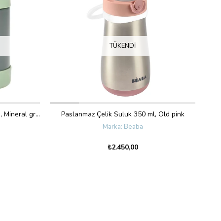
TÜKENDI
Paslanmaz Çelik Yiyecek Termosu, Mineral grey/Sage green 300 ml
Paslanmaz Çelik Suluk 350 ml, Old pink
Beaba
₺2.450,00