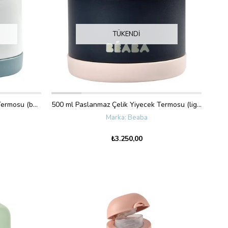
TÜKENDI
500 ml Paslanmaz Çelik Yiyecek Termosu (baltic blue/white)
500 ml Paslanmaz Çelik Yiyecek Termosu (light pink/dark blue)
Beaba
₺3.250,00