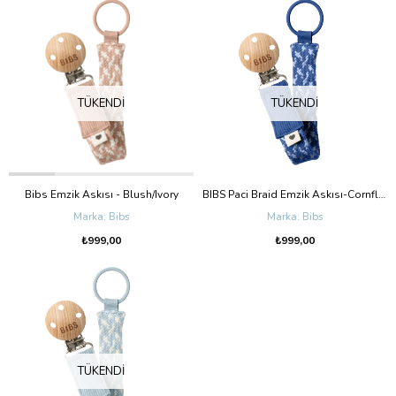
TÜKENDI
TÜKENDI
Bibs Emzik Askısı - Blush/Ivory
BIBS Paci Braid Emzik Askısı-CornflowerDusty Blue
Bibs
Bibs
₺999,00
₺999,00
TÜKENDI