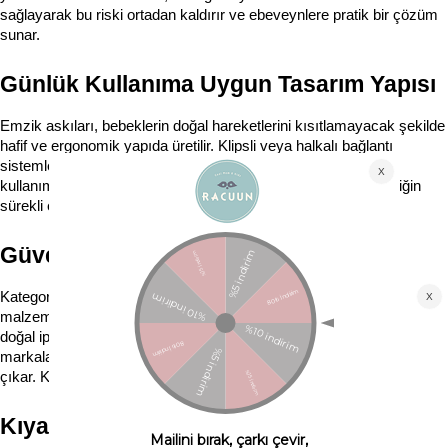
sağlayarak bu riski ortadan kaldırır ve ebeveynlere pratik bir çözüm 
sunar.
Günlük Kullanıma Uygun Tasarım Yapısı
Emzik askıları, bebeklerin doğal hareketlerini kısıtlamayacak şekilde 
hafif ve ergonomik yapıda üretilir. Klipsli veya halkalı bağlantı 
sistemleri sayesinde emzikle kolayca uyum sağlar. Günlük 
kullanımda bebeğin kıyafetlerine rahatça sabitlenebilir ve emziğin 
sürekli erişilebilir olmasına yardımcı olur.
Güvenli Malzeme Standartları
Kategori içerisinde yer alan emzik askıları, bebek sağlığına uygun 
malzemelerden üretilir. BPA içermeyen plastikler, organik pamuk ve 
doğal ipler gibi güvenli materyaller tercih edilir. Kidful ve BIBS gibi 
markalar, bu alanda hem güvenlik hem de kalite standartlarıyla öne 
çıkar. Kullanılan boyalar ve bağlantı parçaları toksik madde içermez.
Kıyafet ve Aksesuar Uyumu