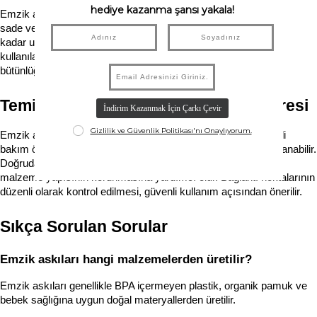
Emzik askıları, bebeklerin günlük giyim tarzına uyum sağlayacak 
sade ve dengeli tasarımlara sahiptir. Nötr tonlardan pastel renklere 
kadar uzanan renk seçenekleri, farklı kıyafet kombinleriyle rahatlıkla 
kullanılabilir. Bu sayede emzik askısı yalnızca işlevsel değil, görsel 
bütünlüğü destekleyen bir aksesuar haline gelir.
Temizlik, Dayanıklılık ve Kullanım Süresi
Emzik askılarının hijyenik ve uzun ömürlü kalması için düzenli 
bakım önemlidir. Nemli bir bezle silinerek günlük temizlik sağlanabilir. 
Doğrudan güneş ışığına ve aşırı ısıya maruz bırakılmaması, 
malzeme yapısının korunmasına yardımcı olur. Bağlantı noktalarının 
düzenli olarak kontrol edilmesi, güvenli kullanım açısından önerilir.
Sıkça Sorulan Sorular
Emzik askıları hangi malzemelerden üretilir?
Emzik askıları genellikle BPA içermeyen plastik, organik pamuk ve 
bebek sağlığına uygun doğal materyallerden üretilir.