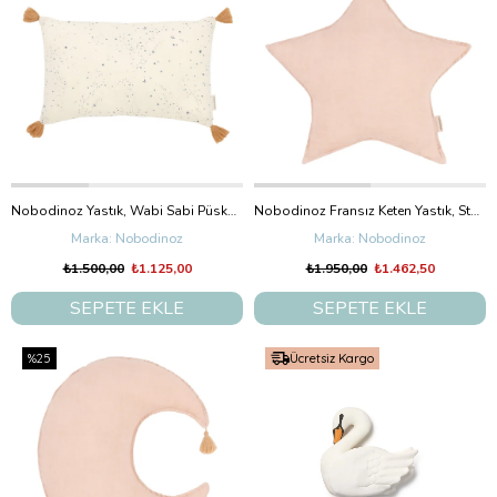
Nobodinoz Yastık, Wabi Sabi Püsküllü Blue Milky Way
Nobodinoz Fransız Keten Yastık, Star Powder Pink
Nobodinoz
Nobodinoz
₺1.500,00
₺1.125,00
₺1.950,00
₺1.462,50
SEPETE EKLE
SEPETE EKLE
%25
Ücretsiz Kargo