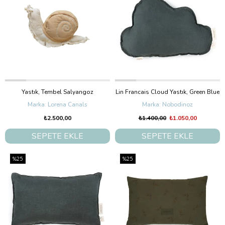
Yastık, Tembel Salyangoz
Lin Francais Cloud Yastık, Green Blue
Lorena Canals
Nobodinoz
₺2.500,00
₺1.400,00
₺1.050,00
SEPETE EKLE
SEPETE EKLE
%25
%25