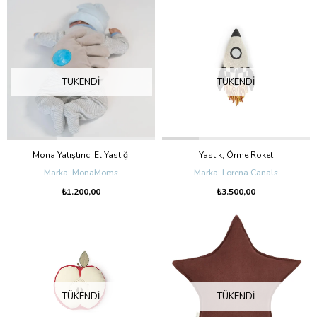
TÜKENDI
TÜKENDI
Mona Yatıştırıcı El Yastığı
Yastık, Örme Roket
MonaMoms
Lorena Canals
₺1.200,00
₺3.500,00
TÜKENDI
TÜKENDI