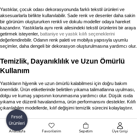
Yastıklar, çocuk odası dekorasyonunda farklı tekstil ürünleri ve 
aksesuarlarla birlikte kullanılabilir. Sade renk ve desenler daha sakin 
bir görünüm oluştururken renkli ve dokulu modeller odaya hareket 
kazandırır. Yastıklarla aynı renk ailesindeki tekstil ürünlerini bir araya 
getirmek isteyenler, 
battaniye ve yastık kılıfı seçeneklerini
değerlendirebilir. Odanın renk paleti ve mobilya yapısıyla uyumlu 
seçimler, daha dengeli bir dekorasyon oluşturulmasına yardımcı olur.
Temizlik, Dayanıklılık ve Uzun Ömürlü 
Kullanım
Yastıkların hijyenik ve uzun ömürlü kalabilmesi için doğru bakım 
önemlidir. Ürün etiketlerinde belirtilen yıkama talimatlarına uyulması, 
dolgu ve kumaş yapısının korunmasına yardımcı olur. Düşük ısıda 
yıkama ve düzenli havalandırma, ürün performansını destekler. Kılıfı 
çıkarılabilen modellerde, kılıf değişimi temizlik sürecini kolaylaştırır.
Fırsat
Sıkça Sorulan Sorular
Ürünleri
Anasayfa
Favorilerim
Sepetim
Üye Girişi