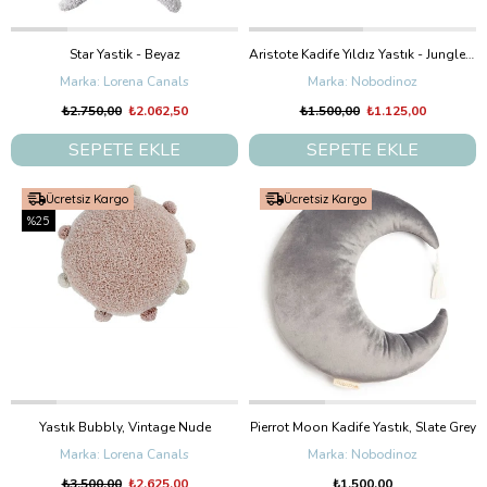
Star Yastik - Beyaz
Aristote Kadife Yıldız Yastık - Jungle Green
Lorena Canals
Nobodinoz
₺2.750,00
₺2.062,50
₺1.500,00
₺1.125,00
SEPETE EKLE
SEPETE EKLE
Ücretsiz Kargo
Ücretsiz Kargo
%25
Yastık Bubbly, Vintage Nude
Pierrot Moon Kadife Yastık, Slate Grey
Lorena Canals
Nobodinoz
₺3.500,00
₺2.625,00
₺1.500,00