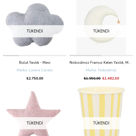
TÜKENDI
TÜKENDI
Bulut Yastık - Mavi
Nobodinoz Fransız Keten Yastık, Moon Greige
Lorena Canals
Nobodinoz
₺2.750,00
₺1.950,00
₺1.462,50
TÜKENDI
TÜKENDI