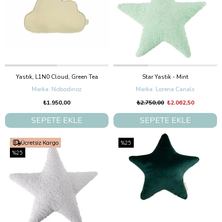
Yastık, L1N0 Cloud, Green Tea
Star Yastik - Mint
Nobodinoz
Lorena Canals
₺1.950,00
₺2.750,00
₺2.062,50
SEPETE EKLE
SEPETE EKLE
Ücretsiz Kargo
%25
%25