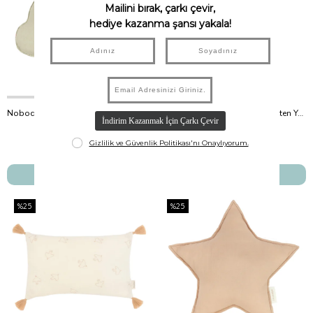
Nobodinoz İşlemeli Fransız Keten Yastık, Cloud Green Matcha
Nobodinoz İşlemeli Fransız Keten Yastık, Cloud Deep Blue
Nobodinoz
Nobodinoz
₺2.500,00
₺2.500,00
SEPETE EKLE
SEPETE EKLE
%25
%25