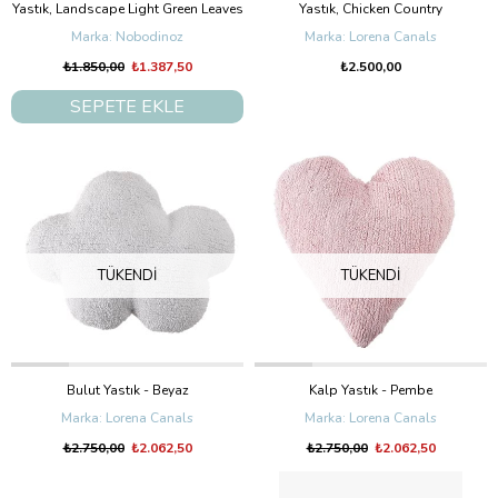
Yastık, Landscape Light Green Leaves
Yastık, Chicken Country
Nobodinoz
Lorena Canals
₺1.850,00
₺1.387,50
₺2.500,00
SEPETE EKLE
TÜKENDI
TÜKENDI
Bulut Yastık - Beyaz
Kalp Yastık - Pembe
Lorena Canals
Lorena Canals
₺2.750,00
₺2.062,50
₺2.750,00
₺2.062,50