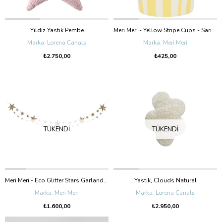
Yildiz Yastik Pembe
Meri Meri - Yellow Stripe Cups - Sarı Çizgili Bardaklar - 8'Li
Lorena Canals
Meri Meri
₺2.750,00
₺425,00
TÜKENDI
TÜKENDI
Meri Meri - Eco Glitter Stars Garland - Simli Yıldızlar Asılan Süs
Yastık, Clouds Natural
Meri Meri
Lorena Canals
₺1.600,00
₺2.950,00