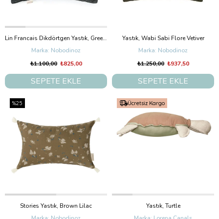
Lin Francais Dikdörtgen Yastık, Green Blue
Yastık, Wabi Sabi Flore Vetiver
Nobodinoz
Nobodinoz
₺1.100,00
₺825,00
₺1.250,00
₺937,50
SEPETE EKLE
SEPETE EKLE
%25
Ücretsiz Kargo
Stories Yastık, Brown Lilac
Yastık, Turtle
Nobodinoz
Lorena Canals