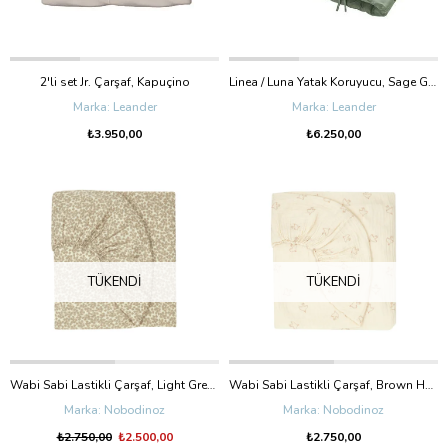
2'li set Jr. Çarşaf, Kapuçino
Linea / Luna Yatak Koruyucu, Sage Green
Leander
Leander
₺3.950,00
₺6.250,00
TÜKENDI
TÜKENDI
Wabi Sabi Lastikli Çarşaf, Light Green Yumiko
Wabi Sabi Lastikli Çarşaf, Brown Hoshi Birds
Nobodinoz
Nobodinoz
₺2.750,00
₺2.500,00
₺2.750,00