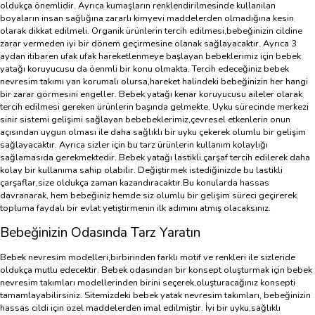
oldukça önemlidir. Ayrıca kumaşların renklendirilmesinde kullanılan
boyaların insan sağlığına zararlı kimyevi maddelerden olmadığına kesin
olarak dikkat edilmeli. Organik ürünlerin tercih edilmesi,bebeğinizin cildine
zarar vermeden iyi bir dönem geçirmesine olanak sağlayacaktır. Ayrıca 3
aydan itibaren ufak ufak hareketlenmeye başlayan bebeklerimiz için bebek
yatağı koruyucusu da öenmli bir konu olmakta. Tercih edeceğiniz bebek
nevresim takımı yan korumalı olursa,hareket halindeki bebeğinizin her hangi
bir zarar görmesini engeller. Bebek yatağı kenar koruyucusu aileler olarak
tercih edilmesi gereken ürünlerin başında gelmekte. Uyku sürecinde merkezi
sinir sistemi gelişimi sağlayan bebebeklerimiz,çevresel etkenlerin onun
açısından uygun olması ile daha sağlıklı bir uyku çekerek olumlu bir gelişim
sağlayacaktır. Ayrıca sizler için bu tarz ürünlerin kullanım kolaylığı
sağlamasıda gerekmektedir. Bebek yatağı lastikli çarşaf tercih edilerek daha
kolay bir kullanıma sahip olabilir. Değiştirmek istediğinizde bu lastikli
çarşaflar,size oldukça zaman kazandıracaktır.Bu konularda hassas
davranarak, hem bebeğiniz hemde siz olumlu bir gelişim süreci geçirerek
topluma faydalı bir evlat yetiştirmenin ilk adımını atmış olacaksınız.
Bebeğinizin Odasında Tarz Yaratın
Bebek nevresim modelleri,birbirinden farklı motif ve renkleri ile sizleride
oldukça mutlu edecektir. Bebek odasından bir konsept oluşturmak için bebek
nevresim takımları modellerinden birini seçerek,oluşturacağınız konsepti
tamamlayabilirsiniz. Sitemizdeki bebek yatak nevresim takımları, bebeğinizin
hassas cildi için özel maddelerden imal edilmiştir. İyi bir uyku,sağlıklı