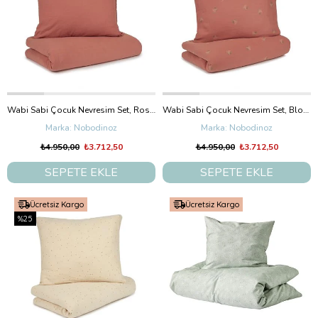
Wabi Sabi Çocuk Nevresim Set, Rosewood
Wabi Sabi Çocuk Nevresim Set, Blossom Rosewood
Nobodinoz
Nobodinoz
₺4.950,00
₺3.712,50
₺4.950,00
₺3.712,50
SEPETE EKLE
SEPETE EKLE
Ücretsiz Kargo
Ücretsiz Kargo
%25