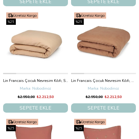
SEPETE EKLE
SEPETE EKLE
Ücretsiz Kargo
Ücretsiz Kargo
%25
%25
Lin Francais Çocuk Nevresim Kılıfı, Sand
Lin Francais Çocuk Nevresim Kılıfı, Noisette
Nobodinoz
Nobodinoz
₺2.950,00
₺2.212,50
₺2.950,00
₺2.212,50
SEPETE EKLE
SEPETE EKLE
Ücretsiz Kargo
Ücretsiz Kargo
%25
%25