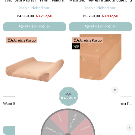
Wabi Sabi Nevresim Takımı, Naturel
Wabi Sabi Nevresim Single, Blue Grid
Nobodinoz
Nobodinoz
₺4.950,00
₺3.712,50
₺5.250,00
₺3.937,50
SEPETE EKLE
SEPETE EKLE
Ücretsiz Kargo
Ücretsiz Kargo
%18
Wabi Sabi Alt Değiştirme Minder Kılıfı, Powder Pink
Wabi Sabi Lastikli Çarşaf, Powder Pink Blossom
Nobodinoz
Nobodinoz
₺2.500,00
₺2.500,00
₺2.062,50
SEPETE EKLE
SEPETE EKLE