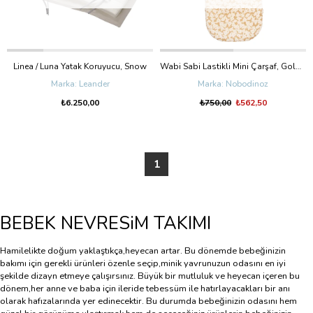
Linea / Luna Yatak Koruyucu, Snow
Wabi Sabi Lastikli Mini Çarşaf, Golden Brown Sakura
Leander
Nobodinoz
₺6.250,00
₺750,00
₺562,50
1
BEBEK NEVRESiM TAKIMI
Hamilelikte doğum yaklaştıkça,heyecan artar. Bu dönemde bebeğinizin
bakımı için gerekli ürünleri özenle seçip,minik yavrunuzun odasını en iyi
şekilde dizayn etmeye çalışırsınız. Büyük bir mutluluk ve heyecan içeren bu
dönem,her anne ve baba için ileride tebessüm ile hatırlayacakları bir anı
olarak hafızalarında yer edinecektir. Bu durumda bebeğinizin odasını hem