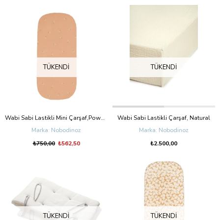
TÜKENDI
TÜKENDI
Wabi Sabi Lastikli Mini Çarşaf,Powder Pink Blossom
Wabi Sabi Lastikli Çarşaf, Natural
Nobodinoz
Nobodinoz
₺750,00
₺562,50
₺2.500,00
TÜKENDI
TÜKENDI