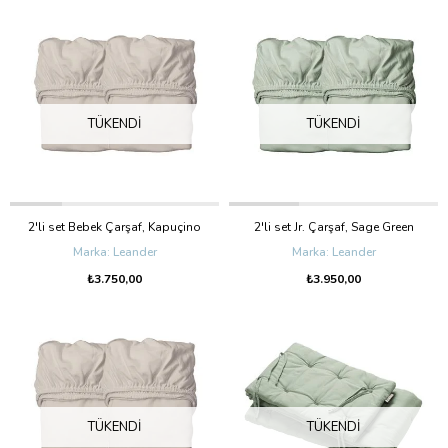
TÜKENDI
TÜKENDI
2'li set Bebek Çarşaf, Kapuçino
2'li set Jr. Çarşaf, Sage Green
Leander
Leander
₺3.750,00
₺3.950,00
TÜKENDI
TÜKENDI