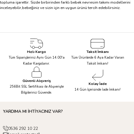
topluma işarettir. Sizde birbirinden farklı bebek nevresim takımı modellerini
inceleyebilir,bebeğiniz ve sizin için en uygun ürünü tercih edebilirsiniz.
Hızlı Kargo
Taksit İmkanı
Tüm Siparişleriniz Aynı Gün 14.00'a
Tüm Ürünlerde 6 Aya Kadar Varan
Kadar Kargolanır.
Taksit İmkanı!
Güvenli Alışveriş
Kolay İade
256Bit SSL Sertifikası ile Alışverişte
14 Gün İçerisinde İade İmkanı!
Bilgileriniz Güvende.
YARDIMA MI İHTİYACINIZ VAR?
0536 292 10 22