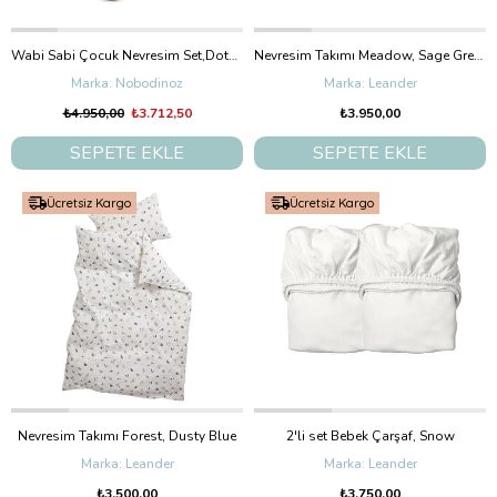
Wabi Sabi Çocuk Nevresim Set,Dots Ginger
Nevresim Takımı Meadow, Sage Green
Nobodinoz
Leander
₺4.950,00
₺3.712,50
₺3.950,00
SEPETE EKLE
SEPETE EKLE
Ücretsiz Kargo
Ücretsiz Kargo
Nevresim Takımı Forest, Dusty Blue
2'li set Bebek Çarşaf, Snow
Leander
Leander
₺3.500,00
₺3.750,00