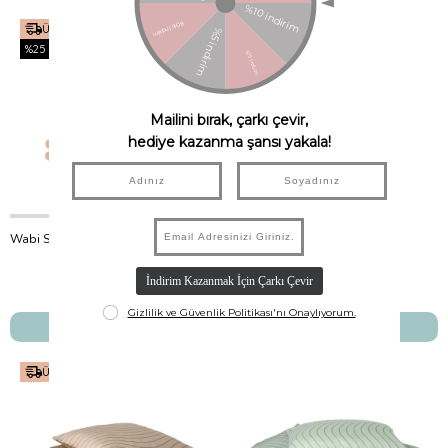
Ücretsiz Kargo
Ücretsiz Kargo
%25
%25
Wabi Sabi Nevresim Set, Powder Pink Blossom
Wabi Sabi Nevresim Single, Brown Hoshi Birds
Nobodinoz
Nobodinoz
₺4.950,00
₺3.712,50
₺5.250,00
₺3.937,50
SEPETE EKLE
SEPETE EKLE
Ücretsiz Kargo
Ücretsiz Kargo