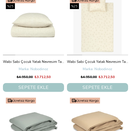
Ücretsiz Kargo
Ücretsiz Kargo
%25
%25
Wabi Sabi Çocuk Yatak Nevresim Takımı, Blue Grid
Wabi Sabi Çocuk Yatak Nevresim Takımı, Brown Hoshi Birds
Nobodinoz
Nobodinoz
₺4.950,00
₺3.712,50
₺4.950,00
₺3.712,50
SEPETE EKLE
SEPETE EKLE
Ücretsiz Kargo
Ücretsiz Kargo