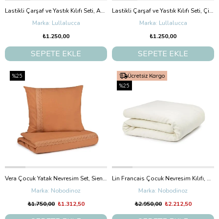
Lastikli Çarşaf ve Yastık Kılıfı Seti, Ayva Göbek
Lastikli Çarşaf ve Yastık Kılıfı Seti, Çizgili
Lullalucca
Lullalucca
₺1.250,00
₺1.250,00
SEPETE EKLE
SEPETE EKLE
%25
Ücretsiz Kargo
%25
Vera Çocuk Yatak Nevresim Set, Sienna Brown
Lin Francais Çocuk Nevresim Kılıfı, Off White
Nobodinoz
Nobodinoz
₺1.750,00
₺1.312,50
₺2.950,00
₺2.212,50