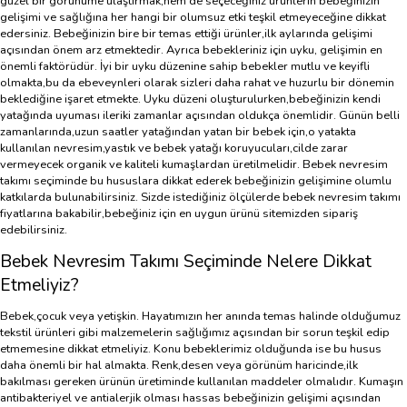
güzel bir görünüme ulaştırmak,hem de seçeceğiniz ürünlerin bebeğinizin
gelişimi ve sağlığına her hangi bir olumsuz etki teşkil etmeyeceğine dikkat
edersiniz. Bebeğinizin bire bir temas ettiği ürünler,ilk aylarında gelişimi
açısından önem arz etmektedir. Ayrıca bebekleriniz için uyku, gelişimin en
önemli faktörüdür. İyi bir uyku düzenine sahip bebekler mutlu ve keyifli
olmakta,bu da ebeveynleri olarak sizleri daha rahat ve huzurlu bir dönemin
beklediğine işaret etmekte. Uyku düzeni oluşturulurken,bebeğinizin kendi
yatağında uyuması ileriki zamanlar açısından oldukça önemlidir. Günün belli
zamanlarında,uzun saatler yatağından yatan bir bebek için,o yatakta
kullanılan nevresim,yastık ve bebek yatağı koruyucuları,cilde zarar
vermeyecek organik ve kaliteli kumaşlardan üretilmelidir. Bebek nevresim
takımı seçiminde bu hususlara dikkat ederek bebeğinizin gelişimine olumlu
katkılarda bulunabilirsiniz. Sizde istediğiniz ölçülerde bebek nevresim takımı
fiyatlarına bakabilir,bebeğiniz için en uygun ürünü sitemizden sipariş
edebilirsiniz.
Bebek Nevresim Takımı Seçiminde Nelere Dikkat
Etmeliyiz?
Bebek,çocuk veya yetişkin. Hayatımızın her anında temas halinde olduğumuz
tekstil ürünleri gibi malzemelerin sağlığımız açısından bir sorun teşkil edip
etmemesine dikkat etmeliyiz. Konu bebeklerimiz olduğunda ise bu husus
daha önemli bir hal almakta. Renk,desen veya görünüm haricinde,ilk
bakılması gereken ürünün üretiminde kullanılan maddeler olmalıdır. Kumaşın
antibakteriyel ve antialerjik olması hassas bebeğinizin gelişimi açısından