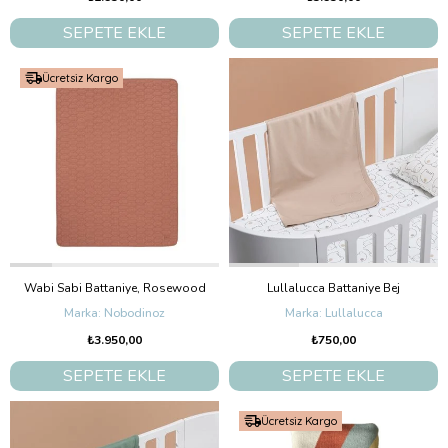
SEPETE EKLE
SEPETE EKLE
Ücretsiz Kargo
Wabi Sabi Battaniye, Rosewood
Lullalucca Battaniye Bej
Nobodinoz
Lullalucca
₺3.950,00
₺750,00
SEPETE EKLE
SEPETE EKLE
Ücretsiz Kargo