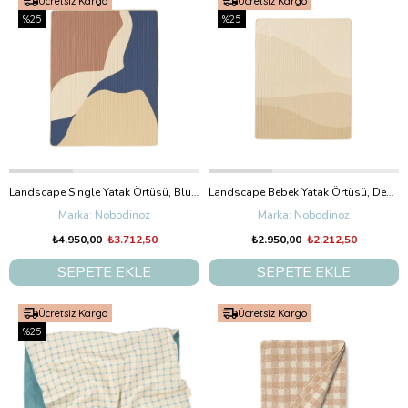
Ücretsiz Kargo
Ücretsiz Kargo
%25
%25
Landscape Single Yatak Örtüsü, Blue Canyon
Landscape Bebek Yatak Örtüsü, Desert Shades
Nobodinoz
Nobodinoz
₺4.950,00
₺3.712,50
₺2.950,00
₺2.212,50
SEPETE EKLE
SEPETE EKLE
Ücretsiz Kargo
Ücretsiz Kargo
%25