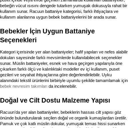
puset içinde veya evde geçirilen zamanlarda kullanılan battaniyeler; 
bebeğin vücut ısısını dengede tutarken yumuşak dokusuyla rahat bir 
kullanım sunar. Racuun battaniye kategorisi, farklı ihtiyaçlara ve 
kullanım alanlarına uygun bebek battaniyelerini bir arada sunar.
Bebekler İçin Uygun Battaniye 
Seçenekleri
Kategori içerisinde yer alan battaniyeler; hafif yapıları ve nefes alabilir 
dokuları sayesinde farklı mevsimlerde kullanılabilecek seçenekler 
sunar. Müslin battaniyeler, esnek ve hava geçirgen yapılarıyla öne 
çıkarken farklı ölçü ve kalınlıktaki modeller ev içi kullanım, puset 
gezileri ve seyahat ihtiyaçlarına göre değerlendirilebilir. Uyku 
alanındaki tekstil
bebek nevresim takımları
 da incelenebilir.
Doğal ve Cilt Dostu Malzeme Yapısı
Racuun’da yer alan battaniyeler, bebeklerin hassas cilt yapısı göz 
önünde bulundurularak seçilen doğal ve organik kumaşlardan üretilir. 
Pamuk ve çok katlı müslin dokular, yumuşak temas hissi sunarken 