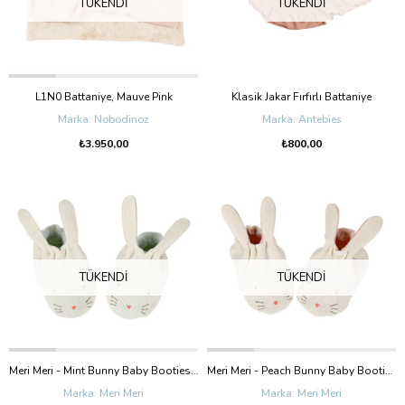
TÜKENDI
TÜKENDI
L1N0 Battaniye, Mauve Pink
Klasik Jakar Fırfırlı Battaniye
Nobodinoz
Antebies
₺3.950,00
₺800,00
TÜKENDI
TÜKENDI
Meri Meri - Mint Bunny Baby Booties - Mint Tavşanlı Bebek Patiği
Meri Meri - Peach Bunny Baby Booties - Şeftali Tavşanlı Bebek Patiği
Meri Meri
Meri Meri