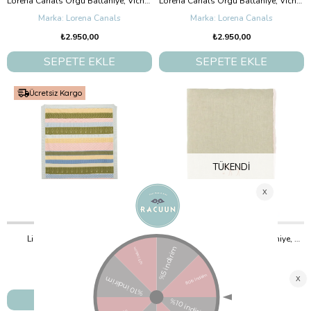
Lorena Canals Örgü Battaniye, Vichy Matcha
Lorena Canals Örgü Battaniye, Vichy Ivory
Lorena Canals
Lorena Canals
₺2.950,00
₺2.950,00
SEPETE EKLE
SEPETE EKLE
Ücretsiz Kargo
TÜKENDI
Lille Trove Battaniye Joyline
Nobodinoz L1N0 Bebek Battaniye, Green Matcha
Lille Trove
Nobodinoz
₺3.499,00
₺3.950,00
SEPETE EKLE