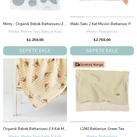
Minty - Organik Bebek Battaniyesi // 4 Kat Müslin (Mint Puantiye)
Wabi Sabi 2 Kat Müslin Battaniye, Powder Pink
Mama Yoyo Baby & Kids
Nobodinoz
₺1.250,00
₺2.750,00
SEPETE EKLE
SEPETE EKLE
Ücretsiz Kargo
Organik Bebek Battaniyesi // 4 Kat Müslin - Tavşan Desenli
L1N0 Battaniye, Green Tea
Mama Yoyo Baby & Kids
Nobodinoz