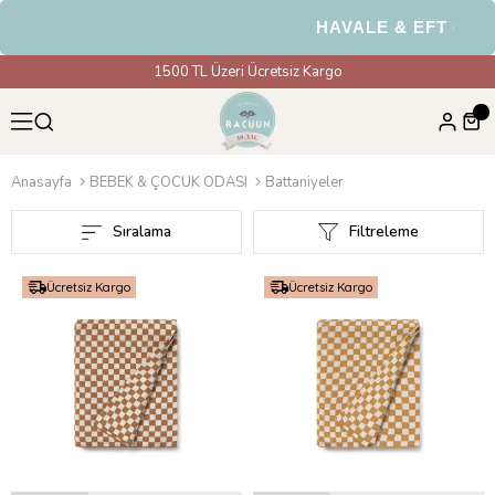
HAVALE & EFT Ödemelerinde
1500 TL Üzeri Ücretsiz Kargo
Anasayfa
BEBEK & ÇOCUK ODASI
Battaniyeler
Sıralama
Filtreleme
Ücretsiz Kargo
Ücretsiz Kargo