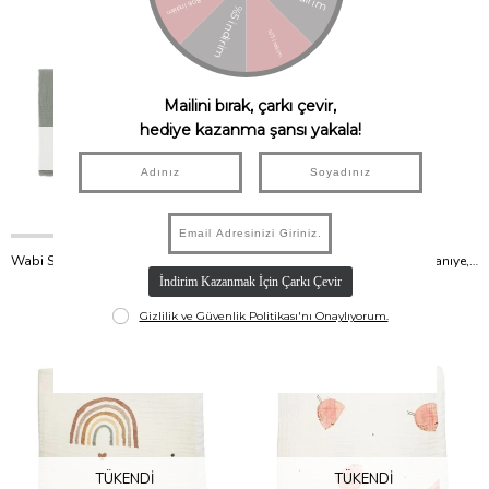
TÜKENDI
TÜKENDI
Wabi Sabi Çift Kat Müslin Battaniye, Azure
Wabi Sabi Çift Kat Müslin Battaniye, Sesame
Nobodinoz
Nobodinoz
₺2.750,00
₺2.750,00
TÜKENDI
TÜKENDI