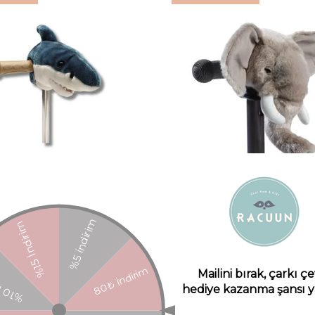
er Aksesuarı, Köpek Balığı
Scooter Aksesuarı, Fi
Wild & Soft
Wild & Soft
₺2.150,00
₺2.150,00
SEPETE EKLE
SEPETE EKLE