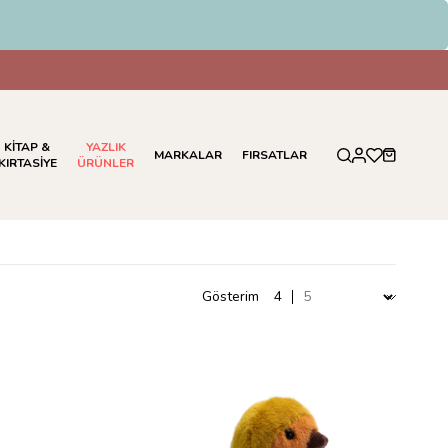
 EFT Ödemelerinde %5 İndirim
KİTAP &
YAZLIK
MARKALAR
FIRSATLAR
KIRTASİYE
ÜRÜNLER