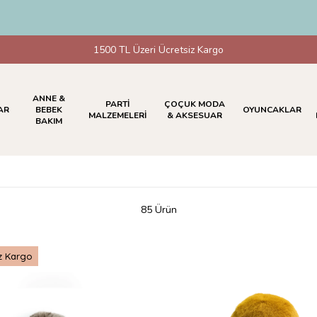
HAVALE &
1500 TL Üzeri Ücretsiz Kargo
ANNE &
PARTİ
ÇOÇUK MODA
AR
BEBEK
OYUNCAKLAR
MALZEMELERİ
& AKSESUAR
BAKIM
85 Ürün
z Kargo