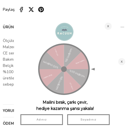
Paylaş
ÜRÜN ÖZELLIKLERI
Ölçüler: 14 x 17 x 18 cm.
Malzeme: Peluş
CE sertifikalı
Bakım: Nemli bir bezle tozunu alabilirsiniz.
Belçika'dan ithal edilmiştir.
%100 Belçika tasarımı ve yüksek kalite malzeme kullanılarak
üretilen hayvan figürlü duvar aksesuarları el yapımıdır ve bu
sebeple her bir ürün orjinal görüntüye sahiptir.
YORUMLAR
(0)
ÖDEME SEÇENEKLERI