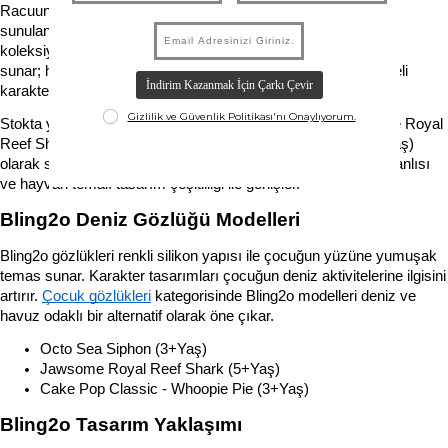
Racuun.com'da yer alan Bling2o 
yüzme aksesuarları
 kategorisinde 
sunulan deniz gözlükleri eğlenceli karakter tasarımları ve renkli 
koleksiyonları ile öne çıkar. Marka 3+ ve 5+ yaş için farklı tasarımlar 
sunar; her model çocuğun deniz ve havuz deneyimini eğlenceli 
karakterler eşliğinde yaşamasını sağlar.
Stokta yer alan modeller Octo Sea Siphon (3+Yaş), Jawsome Royal 
Reef Shark (5+Yaş) ve Cake Pop Classic Whoopie Pie (3+Yaş) 
olarak sunulur. Marka koleksiyonu zamana göre tatlı, deniz canlısı 
ve hayvan temalı tasarım çeşitliliği ile genişler.
Bling2o Deniz Gözlüğü Modelleri
Bling2o gözlükleri renkli silikon yapısı ile çocuğun yüzüne yumuşak 
temas sunar. Karakter tasarımları çocuğun deniz aktivitelerine ilgisini 
artırır. 
Çocuk gözlükleri
 kategorisinde Bling2o modelleri deniz ve 
havuz odaklı bir alternatif olarak öne çıkar.
Octo Sea Siphon (3+Yaş)
Jawsome Royal Reef Shark (5+Yaş)
Cake Pop Classic - Whoopie Pie (3+Yaş)
Bling2o Tasarım Yaklaşımı