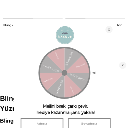
Bling2o Çocuk Deniz Gözlüğü, Dino Trextan (3+Yaş)
Bling2o Çocuk Deniz Gözlüğü, Donut Boston Creme Pink (3+Yaş)
Bling2o
Bling2o
₺1.900,00
₺1.900,00
1
Bling2o Çocuk Deniz Gözlükleri ve 
Yüzme Aksesuarları
Bling2o Markası Hakkında