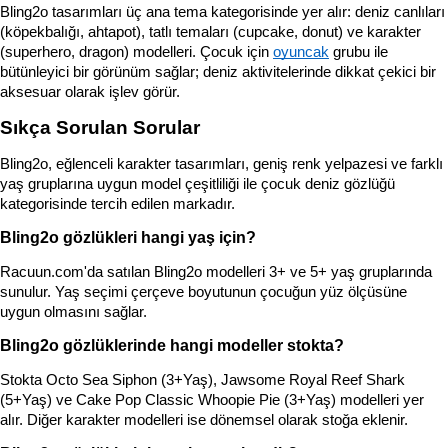
Bling2o tasarımları üç ana tema kategorisinde yer alır: deniz canlıları 
(köpekbalığı, ahtapot), tatlı temaları (cupcake, donut) ve karakter 
(superhero, dragon) modelleri. Çocuk için 
oyuncak
 grubu ile 
bütünleyici bir görünüm sağlar; deniz aktivitelerinde dikkat çekici bir 
aksesuar olarak işlev görür.
Sıkça Sorulan Sorular
Bling2o, eğlenceli karakter tasarımları, geniş renk yelpazesi ve farklı 
yaş gruplarına uygun model çeşitliliği ile çocuk deniz gözlüğü 
kategorisinde tercih edilen markadır.
Bling2o gözlükleri hangi yaş için?
Racuun.com'da satılan Bling2o modelleri 3+ ve 5+ yaş gruplarında 
sunulur. Yaş seçimi çerçeve boyutunun çocuğun yüz ölçüsüne 
uygun olmasını sağlar.
Bling2o gözlüklerinde hangi modeller stokta?
Stokta Octo Sea Siphon (3+Yaş), Jawsome Royal Reef Shark 
(5+Yaş) ve Cake Pop Classic Whoopie Pie (3+Yaş) modelleri yer 
alır. Diğer karakter modelleri ise dönemsel olarak stoğa eklenir.