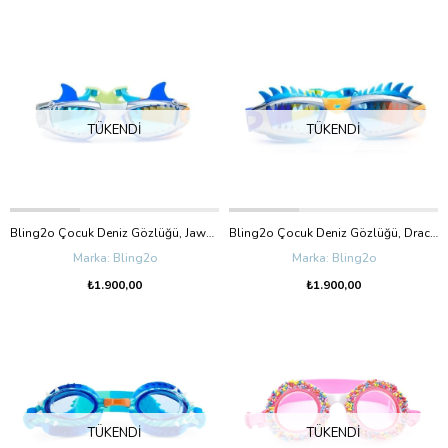
TÜKENDI
TÜKENDI
Bling2o Çocuk Deniz Gözlüğü, Jawsome Jr. Small Bite (3+Yaş)
Bling2o Çocuk Deniz Gözlüğü, Draco Blue Dragon (3+Yaş)
Bling2o
Bling2o
₺1.900,00
₺1.900,00
TÜKENDI
TÜKENDI