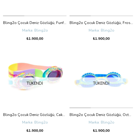
Bling2o Çocuk Deniz Gözlüğü, Funfetti Party Purple (3+Yaş)
Bling2o Çocuk Deniz Gözlüğü, Frosting Strawberry Glaze (3+Yaş)
Bling2o
Bling2o
₺1.900,00
₺1.900,00
TÜKENDI
TÜKENDI
Bling2o Çocuk Deniz Gözlüğü, Cake Pop Classic - Whoopie Pie Renkli (3+Yaş)
Bling2o Çocuk Deniz Gözlüğü, Octo Sea Siphon (3+Yaş)
Bling2o
Bling2o
₺1.900,00
₺1.900,00