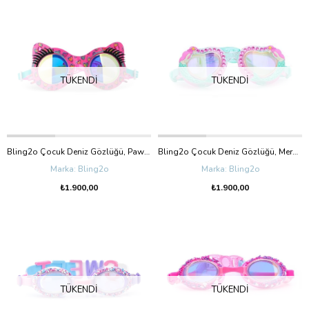
TÜKENDI
TÜKENDI
Bling2o Çocuk Deniz Gözlüğü, Paws Purrty Pink (8+Yaş)
Bling2o Çocuk Deniz Gözlüğü, Mermaids Kiss (8+Yaş)
Bling2o
Bling2o
₺1.900,00
₺1.900,00
TÜKENDI
TÜKENDI