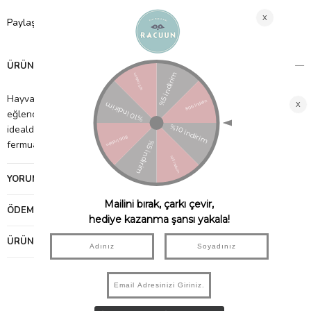
Paylaş
ÜRÜN ÖZELLIKLERI
Hayvan sırt çantası kesinlikle dikkatleri üzerine çekecektir. Bu
eğlenceli sırt çantası geniş ve tüm gerekli şeyleri saklamak için
idealdir. Asla yanınızdan ayırmayacaksınız. Süper yumuşak ve
fermuarlıdır.
YORUMLAR
(0)
ÖDEME SEÇENEKLERI
ÜRÜN ÖNERILERI