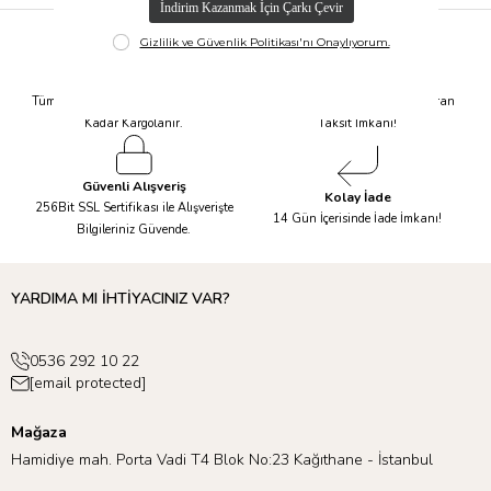
Hızlı Kargo
Taksit İmkanı
Tüm Siparişleriniz Aynı Gün 14.00'a
Tüm Ürünlerde 6 Aya Kadar Varan
Kadar Kargolanır.
Taksit İmkanı!
Güvenli Alışveriş
Kolay İade
256Bit SSL Sertifikası ile Alışverişte
14 Gün İçerisinde İade İmkanı!
Bilgileriniz Güvende.
YARDIMA MI İHTİYACINIZ VAR?
0536 292 10 22
[email protected]
Mağaza
Hamidiye mah. Porta Vadi T4 Blok No:23 Kağıthane - İstanbul