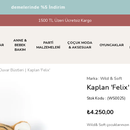
demelerinde %5 İndirim
1500 TL Üzeri Ücretsiz Kargo
ANNE &
PARTİ
ÇOÇUK MODA
AR
BEBEK
OYUNCAKLAR
MALZEMELERİ
& AKSESUAR
BAKIM
Duvar Büstleri
Kaplan 'Felix'
Marka
:
Wild & Soft
Kaplan 'Felix'
Stok Kodu
(WS0025)
₺4.250,00
Wild& Soft çocuklarınızın