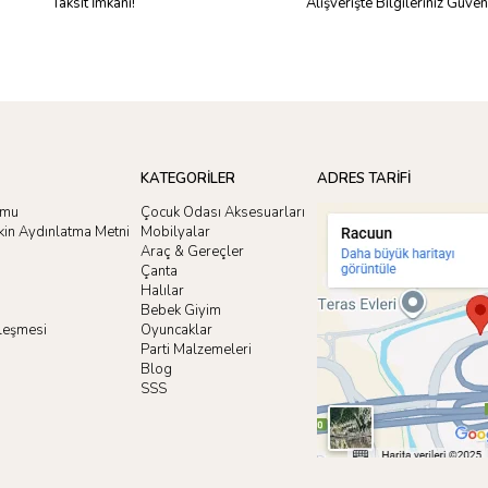
Taksit İmkanı!
Alışverişte Bilgileriniz Güve
KATEGORİLER
ADRES TARİFİ
rmu
Çocuk Odası Aksesuarları
işkin Aydınlatma Metni
Mobilyalar
Araç & Gereçler
Çanta
Halılar
Bebek Giyim
zleşmesi
Oyuncaklar
i
Parti Malzemeleri
Blog
SSS