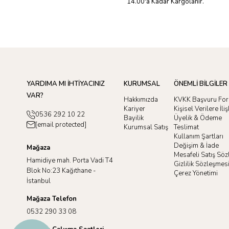
14.00'a Kadar Kargolanır.
YARDIMA MI İHTİYACINIZ
KURUMSAL
ÖNEMLİ BİLGİLER
VAR?
Hakkımızda
KVKK Başvuru Fo
Kariyer
Kişisel Verilere İl
0536 292 10 22
Bayilik
Üyelik & Ödeme
[email protected]
Kurumsal Satış
Teslimat
Kullanım Şartları
Değişim & İade
Mağaza
Mesafeli Satış Sö
Hamidiye mah. Porta Vadi T4
Gizlilik Sözleşmes
Blok No:23 Kağıthane -
Çerez Yönetimi
İstanbul
Mağaza Telefon
0532 290 33 08