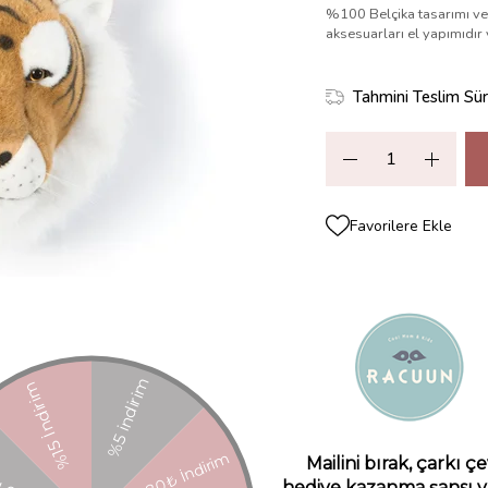
%100 Belçika tasarımı ve 
aksesuarları el yapımıdır 
Tahmini Teslim Sür
Favorilere Ekle
Paylaş
ZELLIKLERI
YORUMLAR
(0)
ÖDEME SEÇENEKLERI
ÜRÜN ÖNE