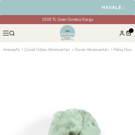
HAVALE & EFT 
1500 TL Üzeri Ücretsiz Kargo
Anasayfa
Çocuk Odası Aksesuarları
Duvar Aksesuarları
Peluş Duvar