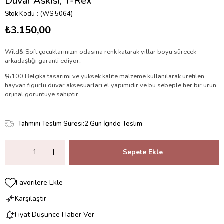
Duvar Askısı, T-Rex
Stok Kodu
(WS 5064)
₺3.150,00
Wild& Soft çocuklarınızın odasına renk katarak yıllar boyu sürecek
arkadaşlığı garanti ediyor.
%100 Belçika tasarımı ve yüksek kalite malzeme kullanılarak üretilen
hayvan figürlü duvar aksesuarları el yapımıdır ve bu sebeple her bir ürün
orjinal görüntüye sahiptir.
Tahmini Teslim Süresi
:
2 Gün İçinde Teslim
Favorilere Ekle
Karşılaştır
Fiyat Düşünce Haber Ver