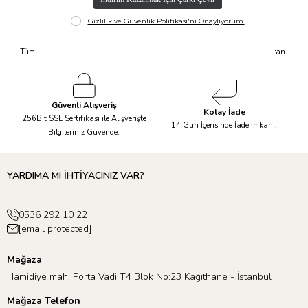
Hızlı Kargo
Taksit İmkanı
Tüm Siparişleriniz Aynı Gün 14.00'a
Tüm Ürünlerde 6 Aya Kadar Varan
Kadar Kargolanır.
Taksit İmkanı!
Güvenli Alışveriş
Kolay İade
256Bit SSL Sertifikası ile Alışverişte
14 Gün İçerisinde İade İmkanı!
Bilgileriniz Güvende.
YARDIMA MI İHTİYACINIZ VAR?
0536 292 10 22
[email protected]
Mağaza
Hamidiye mah. Porta Vadi T4 Blok No:23 Kağıthane - İstanbul
Mağaza Telefon