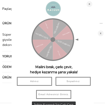
Paylaş
ÜRÜN ÖZELLIKLERI
Süper sevimli hayvan elbise askısıyla artık ortalıkta duran
giysiler yok! Bir çok hayvan arasından seçim yapabilir, odanızı
dekore edebilirsiniz. Her kanca dayanıklı bambudan yapılmıştır.
YORUMLAR
(0)
ÖDEME SEÇENEKLERI
ÜRÜN ÖNERILERI