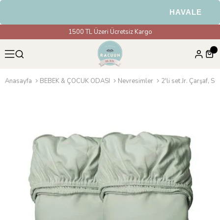
HAVALE & EFT 
1500 TL Üzeri Ücretsiz Kargo
Anasayfa
BEBEK & ÇOCUK ODASI
Nevresimler
2'li set Jr. Çarşaf, 