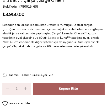
2'li set Jr. Çarşaf, Sage Green
Stok Kodu
(780015-69)
₺3.950,00
Leander'den, organik pamuktan üretilmiş, yumuşak, lastikli çarşaf.
Çocuğunuzun üzerinde uyuması için yumuşak ve rahat olmasını sağlayan
elastik jarse kalitesinde yapılmıştır. Çarşaf, Leander Classic™ çocuk
yatağının oval şiltesine ve büyük
Leander
Luna™ yatağına uyar, ancak
70x140 cm ebadındaki diğer şilteler için de uygundur. Yumuşak esnek
çarşaf 2'li paket halinde gelir ve 60 derecede makinede yıkanabilir.
Tahmini Teslim Süresi
:
Aynı Gün
Favorilere Ekle