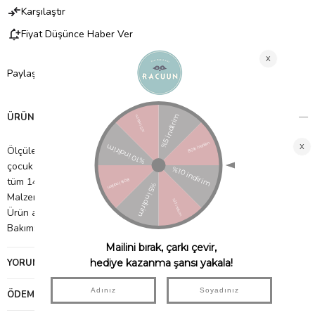
Karşılaştır
Fiyat Düşünce Haber Ver
Paylaş
ÜRÜN ÖZELLIKLERI
Ölçüler: Y: 15 cm, G: 60 cm, Uzunluk: 140 cm. Leander Classic
çocuk karyolası, Leander Luna bebek karyolası 140x70 cm ve
tüm 140x70 cm yataklarla uyumludur.
Malzeme: %100 organik pamuk
Ürün ağırlığı: 0,64 kg
Bakım: 60 °C'de yıkanabilir. kurutma makinesinde kurutulabilir
YORUMLAR
(0)
ÖDEME SEÇENEKLERI