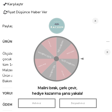
Karşılaştır
Fiyat Düşünce Haber Ver
Paylaş
ÜRÜN ÖZELLIKLERI
Ölçüler: Y: 15 cm, G: 60 cm, Uzunluk: 140 cm. Leander Classic
çocuk karyolası, Leander Luna bebek karyolası 140x70 cm ve
tüm 140x70 cm yataklarla uyumludur.
Malzeme: %100 organik pamuk
Ürün ağırlığı: 0,64 kg
Bakım: 60 °C'de yıkanabilir. kurutma makinesinde kurutulabilir
YORUMLAR
(0)
ÖDEME SEÇENEKLERI