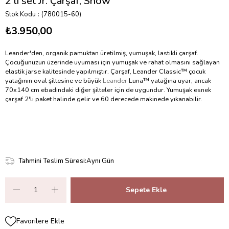
2'li set Jr. Çarşaf, Snow
Stok Kodu
(780015-60)
₺3.950,00
Leander'den, organik pamuktan üretilmiş, yumuşak, lastikli çarşaf.
Çocuğunuzun üzerinde uyuması için yumuşak ve rahat olmasını sağlayan
elastik jarse kalitesinde yapılmıştır. Çarşaf, Leander Classic™ çocuk
yatağının oval şiltesine ve büyük
Leander
Luna™ yatağına uyar, ancak
70x140 cm ebadındaki diğer şilteler için de uygundur. Yumuşak esnek
çarşaf 2'li paket halinde gelir ve 60 derecede makinede yıkanabilir.
Tahmini Teslim Süresi
:
Aynı Gün
Favorilere Ekle