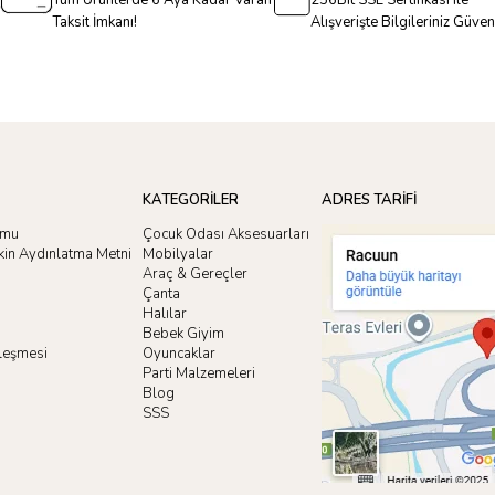
Tüm Ürünlerde 6 Aya Kadar Varan
256Bit SSL Sertifikası ile
Taksit İmkanı!
Alışverişte Bilgileriniz Güve
KATEGORİLER
ADRES TARİFİ
rmu
Çocuk Odası Aksesuarları
işkin Aydınlatma Metni
Mobilyalar
Araç & Gereçler
Çanta
Halılar
Bebek Giyim
zleşmesi
Oyuncaklar
i
Parti Malzemeleri
Blog
SSS