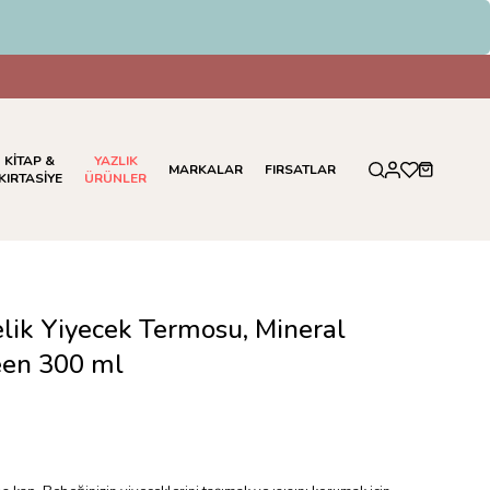
erinde %5 İndirim
KİTAP &
YAZLIK
MARKALAR
FIRSATLAR
KIRTASİYE
ÜRÜNLER
lik Yiyecek Termosu, Mineral
een 300 ml