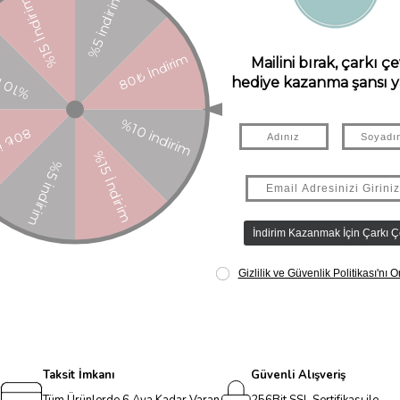
apmaz.
ermez (*mevcut düzenlemelere uygun olarak üretilmiştir.)
Taksit İmkanı
Güvenli Alışveriş