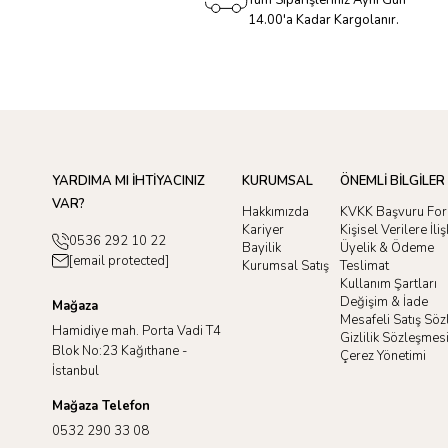
Tüm Siparişleriniz Aynı Gün
14.00'a Kadar Kargolanır.
YARDIMA MI İHTİYACINIZ
KURUMSAL
ÖNEMLİ BİLGİLER
VAR?
Hakkımızda
KVKK Başvuru Fo
Kariyer
Kişisel Verilere İl
0536 292 10 22
Bayilik
Üyelik & Ödeme
[email protected]
Kurumsal Satış
Teslimat
Kullanım Şartları
Değişim & İade
Mağaza
Mesafeli Satış Sö
Hamidiye mah. Porta Vadi T4
Gizlilik Sözleşmes
Blok No:23 Kağıthane -
Çerez Yönetimi
İstanbul
Mağaza Telefon
0532 290 33 08