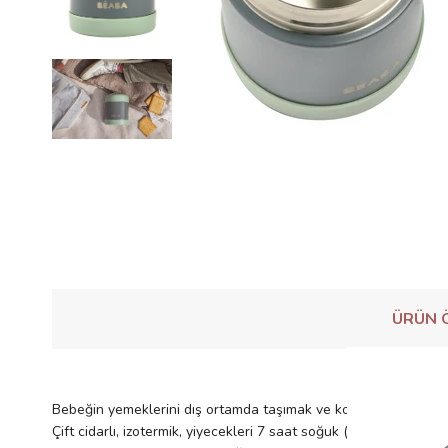
ÜRÜN Ö
Bebeğin yemeklerini dış ortamda taşımak ve korumak için kulla
Çift cidarlı, izotermik, yiyecekleri 7 saat soğuk (meyve kompos