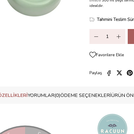
Béaba
300 ml yeşil termos
idealdir.
Tahmini Teslim Sür
Favorilere Ekle
Paylaş
ZELLIKLERI
YORUMLAR
(0)
ÖDEME SEÇENEKLERI
ÜRÜN ÖNE
nılabilir. Tat ve koku aktarımı yapmaz, sıcak ve soğuk koruma sağlar.
tosu) ve yemekleri 6 saat sıcak (püre veya benzeri) tutar.