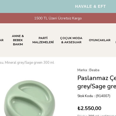
HAVALE & EFT Ödemel
1500 TL Üzeri Ücretsiz Kargo
ANNE &
PARTİ
ÇOÇUK MODA
AR
BEBEK
OYUNCAKLAR
MALZEMELERİ
& AKSESUAR
BAKIM
su, Mineral grey/Sage green 300 ml
Marka
:
Beaba
Paslanmaz Çe
grey/Sage gr
Stok Kodu
(914007)
₺2.550,00