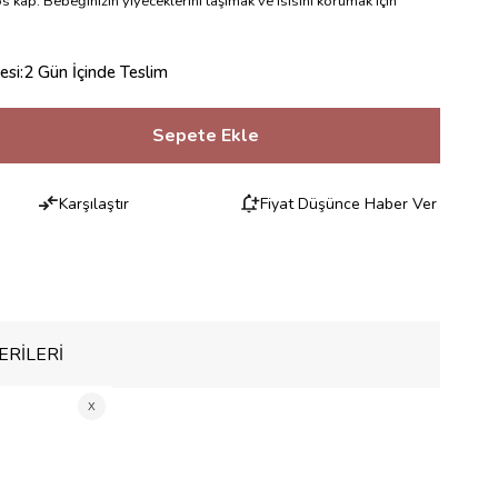
 kap. Bebeğinizin yiyeceklerini taşımak ve ısısını korumak için
esi
:
2 Gün İçinde Teslim
Karşılaştır
Fiyat Düşünce Haber Ver
RILERI