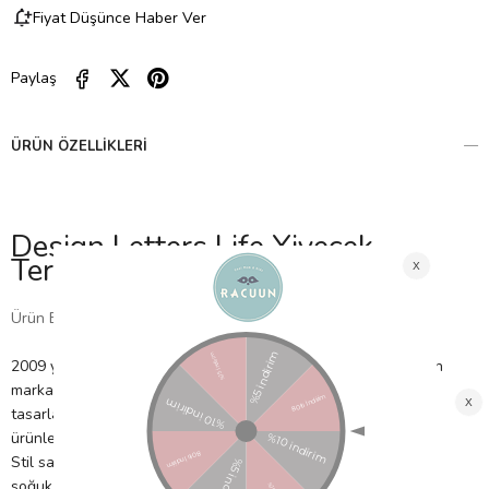
Fiyat Düşünce Haber Ver
Paylaş
ÜRÜN ÖZELLIKLERI
Design Letters Life Yiyecek
Termosu, Gri (Büyük)
Ürün Bilgisi
2009 yılında Danimarka'da eski bir gazeteci tarafından kurulan
marka, 1937 yılında ünlü mimar Arne Jacobsen tarafından
tasarlanan yazı karakteri ile zamansız ürünler ve tasarım odaklı
ürünler sunmaktadır.
Stil sahibi ve çevre dostu yiyecek termosu! Dışarıda sıcak ve
soğuk yiyeceğinin keyfine varmak isteyen herkes için… 6 saate