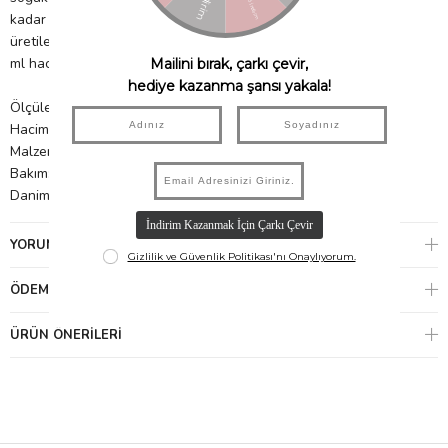
kadar sıcak, 12 saate kadar soğuk tutar. Tritan malzemeden
üretilen ve düşmeye karşı dayanıklı çatal da ürüne dahildir. 530
ml hacimlidir.
Ölçüler: 11.4 x 11 x 11 cm
Hacim: 530 ml
Malzeme: Paslamaz Çelik, gıda ile temasa uygundur.
Bakım: Elde yıkama önerilir. Mikrodalgada kullanılamaz.
Danimarka'dan ithal edilmiştir.
YORUMLAR
(0)
ÖDEME SEÇENEKLERI
ÜRÜN ÖNERILERI