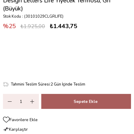
Design Letters Life Yiyecek Termosu, Gri
(Büyük)
Stok Kodu
(30101029CLGRLIFE)
25
₺1.443,75
₺1.925,00
Tahmini Teslim Süresi
:
2 Gün İçinde Teslim
Favorilere Ekle
Karşılaştır