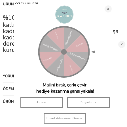
ÜRÜN ÖZELLIKLERI
%100 organik pamuktan üretilmiştir. Çift
katlı karesiz müslinden üretilmiştir. 2
kademeli çıtçıtı vardır. Yenidoğandan 1 yaşa
kadar uyumludur. Yıkama Talimatı: 30
derecede hassas yıkama yapınız. Hassas
kurutma tavsiye edilir.
YORUMLAR
(0)
ÖDEME SEÇENEKLERI
ÜRÜN ÖNERILERI