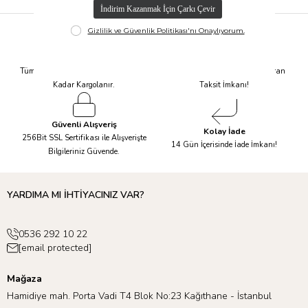
Hızlı Kargo
Taksit İmkanı
Tüm Siparişleriniz Aynı Gün 14.00'a
Tüm Ürünlerde 6 Aya Kadar Varan
Kadar Kargolanır.
Taksit İmkanı!
Güvenli Alışveriş
Kolay İade
256Bit SSL Sertifikası ile Alışverişte
14 Gün İçerisinde İade İmkanı!
Bilgileriniz Güvende.
YARDIMA MI İHTİYACINIZ VAR?
0536 292 10 22
[email protected]
Mağaza
Hamidiye mah. Porta Vadi T4 Blok No:23 Kağıthane - İstanbul