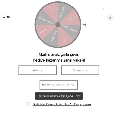
Motor çalışma düzeni:
En hızlı seviyeden başlayıp
20 dakika içinde hızın yavaşladığı bir sistemle çalışır.
Ürün Kumaş Özellikleri:
Pelüş ve Welsoft kumaşlardan üretilmiştir,
bebeğinizin hassas cildine uygundur.
Polyester dikiş ipliği kullanılmıştır, dayanıklıdır
ve yıkamaya uygundur.
Dolgu malzemesi olarak silikonlu boncuk
kullanılmıştır, yumuşak ve konforludur.
Özel dikiş teknolojisi sayesinde içerisindeki
elyaf yıkama sırasında dağılmaz.
CE standartlarına uygundur ve EN71 Avrupa
oyuncak güvenlik testlerinden geçmiştir.
Kanserojen AZO boyası içermez, tamamen
güvenlidir.
Göz ve burun kısımlarında sağlığa zararsız