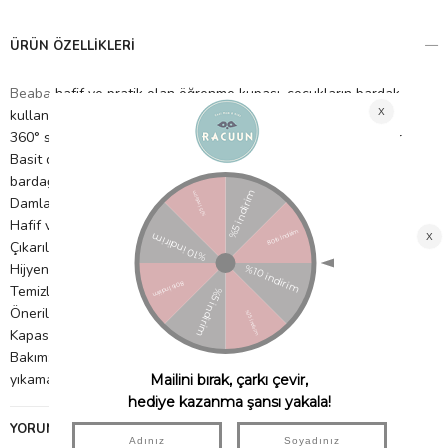
ÜRÜN ÖZELLIKLERI
Beaba
hafif ve pratik olan öğrenme kupası, çocukların bardak
kullanımı gibi içmeyi öğrenmesi için idealdir.
360° sistem: bardağın herhangi bir tarafından içmeye izin verir
Basit dudak basıncı sistemi: sıvı sadece çocuk dudaklarını
bardağın kenarına bastırdığında akar
Damlama önleyici disk: sıvının dökülmesini önler
Hafif ve kırılmaz bardak
Çıkarılabilir kulplar: her çocuğa uyacak şekilde
Hijyenik kapak: taşıma sırasında suluğu korumak için
Temizlemesi kolay: Bardak kolayca sökülebilir
Önerilen kullanım yaşı: 12 ay+
Kapasite: 340 ml
Bakım: Elde yıkama veya hassas programda bulaşık makinesinde
yıkama önerilir
YORUMLAR
(0)