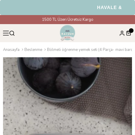
HAVALE & EFT Öd
1500 TL Üzeri Ücretsiz Kargo
Anasayfa
Beslenme
Bölmeli öğrenme yemek seti (4 Parça- mavi barda