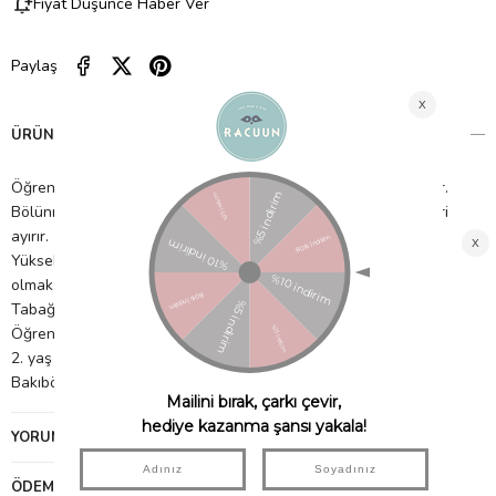
Fiyat Düşünce Haber Ver
Paylaş
ÜRÜN ÖZELLIKLERI
Öğrenirken bebeğe yardımcı olacak ergonomik şekilli bir settir.
Bölünmüş tabak: her yiyeceğin lezzetini korur ve farklı çeşitleri
ayırır.
Yüksek kenarlı tabak: çocuğun yemeği toplamasına yardımcı
olmak için uygundur.
Tabağın altındaki vantuz: masaya yapışma sağlamaktadır.
Öğrenme kabı: geniş kulplar ve çıkarılabilir ağızlı kapak
2. yaş kaşığının ergonomik şekli: çocukların ellerine uygundur.
Bakıbölmeli yemekm: Elde yıkama veya bulaşık makinesi
YORUMLAR
(0)
ÖDEME SEÇENEKLERI