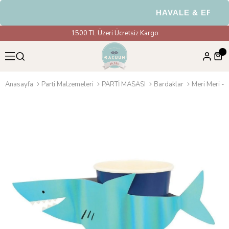
HAVALE & EFT Ödem
1500 TL Üzeri Ücretsiz Kargo
Anasayfa
Parti Malzemeleri
PARTİ MASASI
Bardaklar
Meri Meri - 