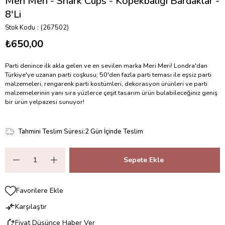
Meri Meri - Shark Cups - Köpekbalığı Bardaklar -
8'Li
Stok Kodu
(267502)
₺650,00
Parti denince ilk akla gelen ve en sevilen marka Meri Meri! Londra'dan
Türkiye'ye uzanan parti coşkusu; 50'den fazla parti teması ile eşsiz parti
malzemeleri, rengarenk parti kostümleri, dekorasyon ürünleri ve parti
malzemelerinin yanı sıra yüzlerce çeşit tasarım ürün bulabileceğiniz geniş
bir ürün yelpazesi sunuyor!
Tahmini Teslim Süresi
:
2 Gün İçinde Teslim
Favorilere Ekle
Karşılaştır
Fiyat Düşünce Haber Ver