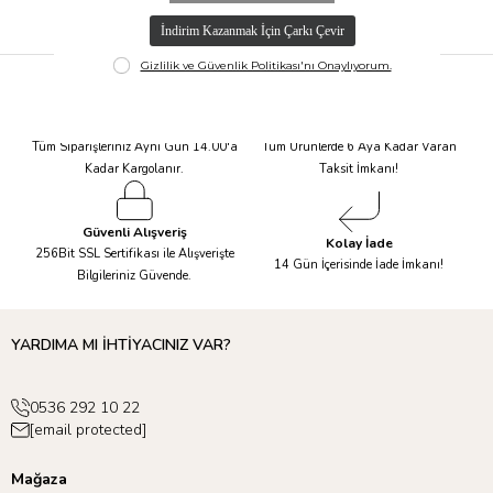
Hızlı Kargo
Taksit İmkanı
Tüm Siparişleriniz Aynı Gün 14.00'a
Tüm Ürünlerde 6 Aya Kadar Varan
Kadar Kargolanır.
Taksit İmkanı!
Güvenli Alışveriş
Kolay İade
256Bit SSL Sertifikası ile Alışverişte
14 Gün İçerisinde İade İmkanı!
Bilgileriniz Güvende.
YARDIMA MI İHTİYACINIZ VAR?
0536 292 10 22
[email protected]
Mağaza