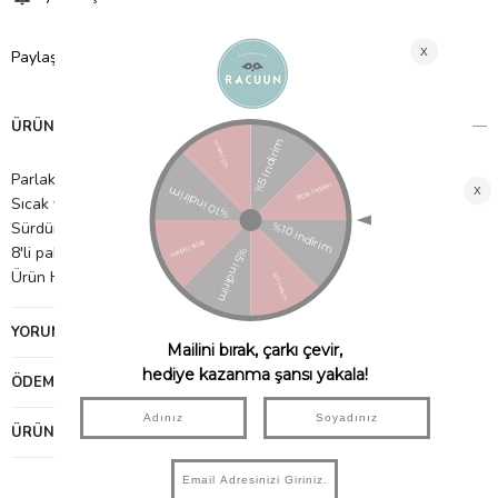
Paylaş
ÜRÜN ÖZELLIKLERI
Parlak mavi holografik folyo köpekbalığı kolları
Sıcak veya soğuk içecekler için uygundur.
Sürdürülebilir FSC kağıdından yapılmıştır.
8'li paket
Ürün Hacmi: 256ml
YORUMLAR
(0)
ÖDEME SEÇENEKLERI
ÜRÜN ÖNERILERI