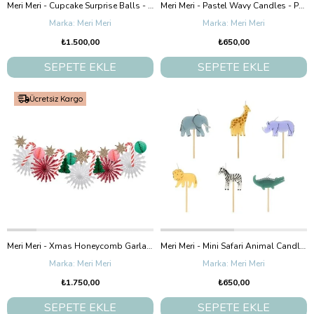
Meri Meri - Cupcake Surprise Balls - Cupcake Sürpriz Toplar - 3Lü
Meri Meri - Pastel Wavy Candles - Pastel Dalgalı Mumlar - 16Lı
Meri Meri
Meri Meri
₺1.500,00
₺650,00
SEPETE EKLE
SEPETE EKLE
Ücretsiz Kargo
Meri Meri - Xmas Honeycomb Garland - Yeni Yıl Petekli Asılan Süs
Meri Meri - Mini Safari Animal Candles - Mini Safari Hayvan Mumları - 6'Lı
Meri Meri
Meri Meri
₺1.750,00
₺650,00
SEPETE EKLE
SEPETE EKLE