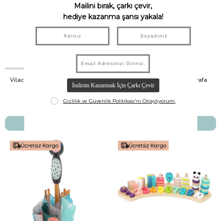
Vilac - Ahşap Şemsiye - Ada Kuşu
Vilac - Ahşap Şemsiye - Zürafa
Vilac
Vilac
₺1.790,00
₺1.790,00
SEPETE EKLE
SEPETE EKLE
Ücretsiz Kargo
Ücretsiz Kargo