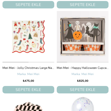
SEPETE EKLE
SEPETE EKLE
Meri Meri - Jolly Christmas Large Napkins - Yeni Yıl Peçeteler (L) (16'Lı)
Meri Meri - Happy Halloween Cupcake Kit - Cadılar Bayramı Cupcake Kit (24'Lü)
Meri Meri
Meri Meri
₺475,00
₺825,00
SEPETE EKLE
SEPETE EKLE