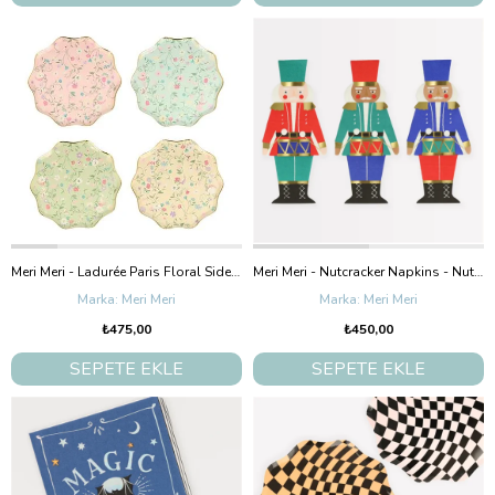
Meri Meri - Ladurée Paris Floral Side Plates - Ladurée Paris Çiçekli Tabaklar (M) (8'Li)
Meri Meri - Nutcracker Napkins - Nutcracker Peçeteler (16'Lı)
Meri Meri
Meri Meri
₺475,00
₺450,00
SEPETE EKLE
SEPETE EKLE