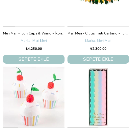
Meri Meri - Icon Cape & Wand - İkonlu Pelerin & Değnek Kostüm
Meri Meri - Citrus Fruti Garland - Turunçgiller Meyve Asılan Süs
Meri Meri
Meri Meri
₺4.250,00
₺2.300,00
SEPETE EKLE
SEPETE EKLE