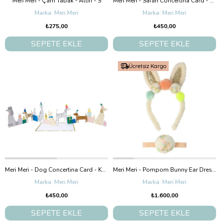
Meri Meri - Çam Tabak - Altın - S
Meri Meri - Safari Concertina Card - Safari Tebrik Kartı
Meri Meri
Meri Meri
₺275,00
₺450,00
SEPETE EKLE
SEPETE EKLE
Ücretsiz Kargo
Meri Meri - Dog Concertina Card - Köpek Tebrik Kartı
Meri Meri - Pompom Bunny Ear Dress-Up - Ponponlu Tavşan Kulağı Kiti
Meri Meri
Meri Meri
₺450,00
₺1.600,00
SEPETE EKLE
SEPETE EKLE