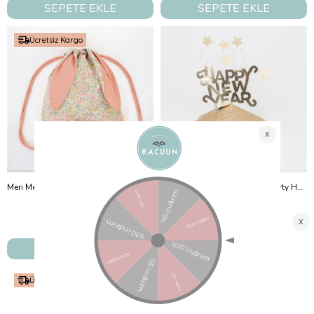
SEPETE EKLE
SEPETE EKLE
Ücretsiz Kargo
Meri Meri - Floral Bunny Backpack - Çiçekli Tavşan Sırt Çantası
Meri Meri - Happy New Year Party Hats - Happy New Year Parti Şapkaları (6'Lı)
Meri Meri
Meri Meri
₺3.800,00
₺1.450,00
SEPETE EKLE
SEPETE EKLE
Ücretsiz Kargo
Ücretsiz Kargo