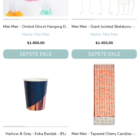
Meri Meri - Ombré Ghost Hanging Decorations - Neon Detaylı Hayalet Asılan Süsler (6'Lı)
Meri Meri - Giant Jointed Skeletons - Dev İskelet Dekorlar (3'Lü)
Meri Meri
Meri Meri
₺1.600,00
₺1.450,00
SEPETE EKLE
SEPETE EKLE
Harlow & Grey - Erika Bardak - 8'Li
Meri Meri - Tapered Cherry Candles - Kiraz Desenli Mumlar