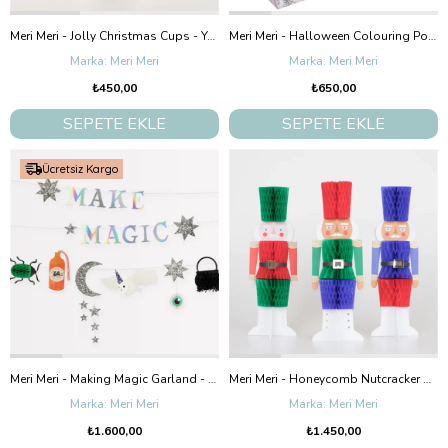
Meri Meri - Jolly Christmas Cups - Yeni Yıl Bardaklar (8'Li)
Meri Meri - Halloween Colouring Posters - Cadılar Bayramı Boyama Posterleri (2'Li)
Meri Meri
Meri Meri
₺450,00
₺650,00
SEPETE EKLE
SEPETE EKLE
Ücretsiz Kargo
Meri Meri - Making Magic Garland - Make Magic Asılan Süs
Meri Meri - Honeycomb Nutcracker Decorations - Nutcracker Dekorlar (3'Lü)
Meri Meri
Meri Meri
₺1.600,00
₺1.450,00