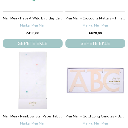
Meri Meri - Have A Wild Birthday Card - Vahşi Doğa Doğum Günü Kartı - 3D
Meri Meri - Crocodile Platters - Timsah Tabak
Meri Meri
Meri Meri
₺450,00
₺620,00
SEPETE EKLE
SEPETE EKLE
Meri Meri - Rainbow Star Paper Tablecloth - Gökkuşağı Yıldızlı Masa Örtüsü
Meri Meri - Gold Long Candles - Uzun Altın Mum
Meri Meri
Meri Meri