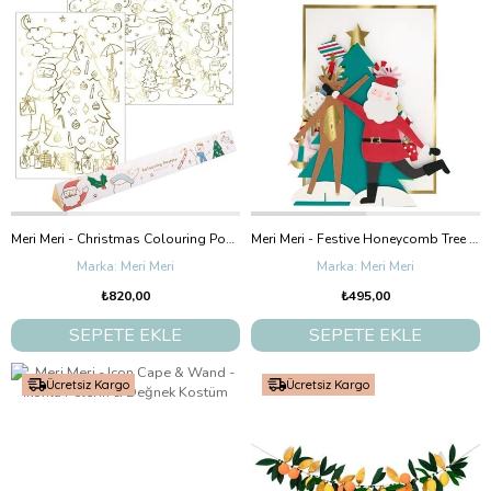
Meri Meri - Christmas Colouring Posters - Yeni Yıl Boyama Posterleri - 2'Li
Meri Meri - Festive Honeycomb Tree Card - Yeni Yıl Ağacı Tebrik Kartı
Meri Meri
Meri Meri
₺820,00
₺495,00
SEPETE EKLE
SEPETE EKLE
Ücretsiz Kargo
Ücretsiz Kargo