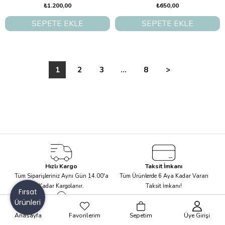
₺1.200,00
₺650,00
SEPETE EKLE
SEPETE EKLE
1
2
3
...
8
>
Hızlı Kargo
Taksit İmkanı
Tüm Siparişleriniz Aynı Gün 14.00'a
Tüm Ürünlerde 6 Aya Kadar Varan
Kadar Kargolanır.
Taksit İmkanı!
Fırsat
Ürünleri
Güvenli Alışveriş
Anasayfa
Favorilerim
Sepetim
Üye Girişi
Kolay İade
256Bit SSL Sertifikası ile Alışverişte