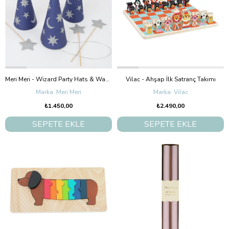
Meri Meri - Wizard Party Hats & Wands - Sihirbaz Parti Şapkaları & Sihirli Değnekler (6'Lı)
Vilac - Ahşap İlk Satranç Takımı
Meri Meri
Vilac
₺1.450,00
₺2.490,00
SEPETE EKLE
SEPETE EKLE