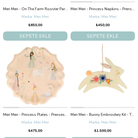
Meri Meri - On The Farm Rooster Party Cups - Horoz Bardak
Meri Meri - Princess Napkins - Prenses Peçete - L
Meri Meri
Meri Meri
₺650,00
₺450,00
SEPETE EKLE
SEPETE EKLE
Meri Meri - Princess Plates - Prenses Tabak - L
Meri Meri - Bunny Embroidery Kit - Tavşanlı Nakış İşleme Seti
Meri Meri
Meri Meri
₺475,00
₺1.500,00