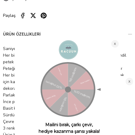
Paylaş
ÜRÜN ÖZELLIKLERI
Saniyeler içinde kolayca bir araya gelirler
Her birinin iki tarafında kırmızı, mavi veya yeşil renkli kağıt mendil
petek vardır
Peteği açık tutmak için cırt cırtlı bağlantı noktaları tedarik edilir
Her bir Fındıkkıran'ın ortasına sarmak ve altın toka ile tutturmak
için kağıt kemerler tedarik edilir (kolayca çıkarılabilirler,
dekorasyonu başka bir yıl tekrar kullanmaya hazırdırlar)
Parlak altın varak detaylar
İnce platin altın Eco sim detayları
Basit kendi kendine montaj gereklidir
Sürdürülebilir FSC kağıdı kullanılarak yapılan ambalajlar
Çevre dostu sim
3 renkte 3'lü paket
Ürün boyutları: 8 cm x 30,5 cm x 8 cm