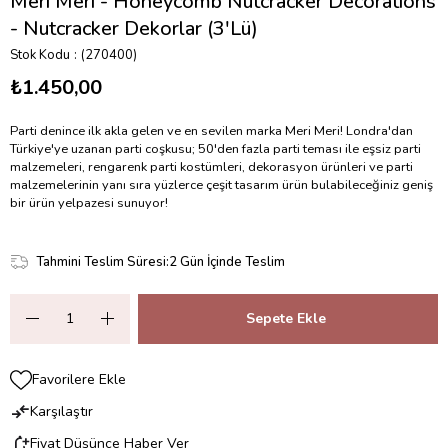
Meri Meri - Honeycomb Nutcracker Decorations
- Nutcracker Dekorlar (3'Lü)
Stok Kodu
(270400)
₺1.450,00
Parti denince ilk akla gelen ve en sevilen marka Meri Meri! Londra'dan
Türkiye'ye uzanan parti coşkusu; 50'den fazla parti teması ile eşsiz parti
malzemeleri, rengarenk parti kostümleri, dekorasyon ürünleri ve parti
malzemelerinin yanı sıra yüzlerce çeşit tasarım ürün bulabileceğiniz geniş
bir ürün yelpazesi sunuyor!
Tahmini Teslim Süresi
:
2 Gün İçinde Teslim
Favorilere Ekle
Karşılaştır
Fiyat Düşünce Haber Ver