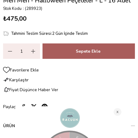
Meri Meri - Halloween Peçeteler - L - 16 Adet
Stok Kodu
(289923)
₺475,00
Tahmini Teslim Süresi
:
2 Gün İçinde Teslim
Favorilere Ekle
Karşılaştır
Fiyat Düşünce Haber Ver
Paylaş
ÜRÜN ÖZELLIKLERI