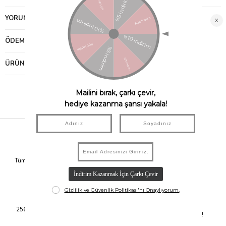
YORUMLAR
(0)
ÖDEME SEÇENEKLERI
ÜRÜN ÖNERILERI
Hızlı Kargo
Taksit İmkanı
Tüm Siparişleriniz Aynı Gün 14.00'a
Tüm Ürünlerde 6 Aya Kadar Varan
Kadar Kargolanır.
Taksit İmkanı!
Güvenli Alışveriş
Kolay İade
256Bit SSL Sertifikası ile Alışverişte
14 Gün İçerisinde İade İmkanı!
Bilgileriniz Güvende.