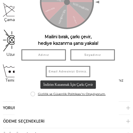
Çamaşır Makinasında Yıkanmaz
Uzun süreli güneşten uzak tutunuz.
Temizlik için nemli bir bez az miktarda sabun köpüğü kullanınız
YORUMLAR
(0)
ÖDEME SEÇENEKLERI