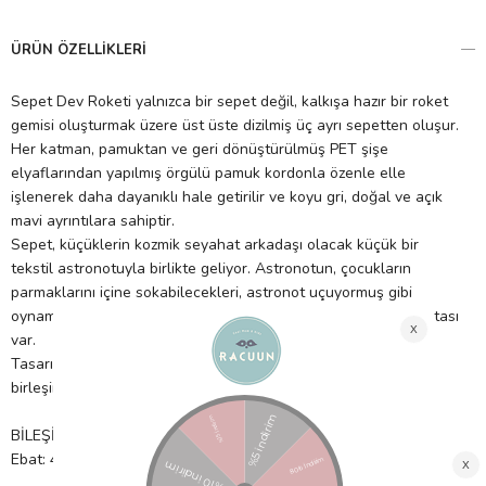
ÜRÜN ÖZELLIKLERI
Sepet Dev Roketi yalnızca bir sepet değil, kalkışa hazır bir roket
gemisi oluşturmak üzere üst üste dizilmiş üç ayrı sepetten oluşur.
Her katman, pamuktan ve geri dönüştürülmüş PET şişe
elyaflarından yapılmış örgülü pamuk kordonla özenle elle
işlenerek daha dayanıklı hale getirilir ve koyu gri, doğal ve açık
mavi ayrıntılara sahiptir.
Sepet, küçüklerin kozmik seyahat arkadaşı olacak küçük bir
tekstil astronotuyla birlikte geliyor. Astronotun, çocukların
parmaklarını içine sokabilecekleri, astronot uçuyormuş gibi
oynamalarına ve oynamalarına olanak tanıyan bir bez sırt çantası
var.
Tasarım, sürdürülebilirlik ve yenilikçi işlevselliğin benzersiz
birleşimi tek bir sepette: Dev Roket.
BİLEŞİM: %97 pamuk, %3 diğer elyaflar.
Ebat: 43 x 43 x 68 cm