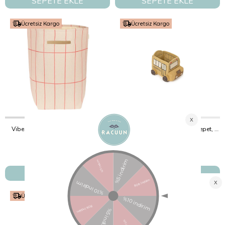
SEPETE EKLE
SEPETE EKLE
Ücretsiz Kargo
Ücretsiz Kargo
Vibes Büyük Sepet, Pink Red Grid
Lorena Canals Çocuk Odası Sepet, Mini Bus
Nobodinoz
Lorena Canals
₺4.250,00
₺3.250,00
SEPETE EKLE
SEPETE EKLE
Ücretsiz Kargo
Ücretsiz Kargo