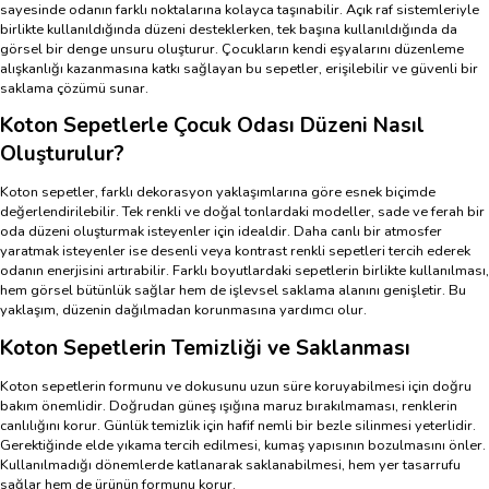
sayesinde odanın farklı noktalarına kolayca taşınabilir. Açık raf sistemleriyle
birlikte kullanıldığında düzeni desteklerken, tek başına kullanıldığında da
görsel bir denge unsuru oluşturur. Çocukların kendi eşyalarını düzenleme
alışkanlığı kazanmasına katkı sağlayan bu sepetler, erişilebilir ve güvenli bir
saklama çözümü sunar.
Koton Sepetlerle Çocuk Odası Düzeni Nasıl
Oluşturulur?
Koton sepetler, farklı dekorasyon yaklaşımlarına göre esnek biçimde
değerlendirilebilir. Tek renkli ve doğal tonlardaki modeller, sade ve ferah bir
oda düzeni oluşturmak isteyenler için idealdir. Daha canlı bir atmosfer
yaratmak isteyenler ise desenli veya kontrast renkli sepetleri tercih ederek
odanın enerjisini artırabilir. Farklı boyutlardaki sepetlerin birlikte kullanılması,
hem görsel bütünlük sağlar hem de işlevsel saklama alanını genişletir. Bu
yaklaşım, düzenin dağılmadan korunmasına yardımcı olur.
Koton Sepetlerin Temizliği ve Saklanması
Koton sepetlerin formunu ve dokusunu uzun süre koruyabilmesi için doğru
bakım önemlidir. Doğrudan güneş ışığına maruz bırakılmaması, renklerin
canlılığını korur. Günlük temizlik için hafif nemli bir bezle silinmesi yeterlidir.
Gerektiğinde elde yıkama tercih edilmesi, kumaş yapısının bozulmasını önler.
Kullanılmadığı dönemlerde katlanarak saklanabilmesi, hem yer tasarrufu
sağlar hem de ürünün formunu korur.