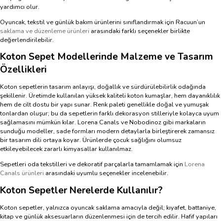
yardımcı olur.
Oyuncak, tekstil ve günlük bakım ürünlerini sınıflandırmak için Racuun’un
saklama ve düzenleme ürünleri
arasındaki farklı seçenekler birlikte
değerlendirilebilir.
Koton Sepet Modellerinde Malzeme ve Tasarım
Özellikleri
Koton sepetlerin tasarım anlayışı, doğallık ve sürdürülebilirlik odağında
şekillenir. Üretimde kullanılan yüksek kaliteli koton kumaşlar, hem dayanıklılık
hem de cilt dostu bir yapı sunar. Renk paleti genellikle doğal ve yumuşak
tonlardan oluşur; bu da sepetlerin farklı dekorasyon stilleriyle kolayca uyum
sağlamasını mümkün kılar. Lorena Canals ve Nobodinoz gibi markaların
sunduğu modeller, sade formları modern detaylarla birleştirerek zamansız
bir tasarım dili ortaya koyar. Ürünlerde çocuk sağlığını olumsuz
etkileyebilecek zararlı kimyasallar kullanılmaz.
Sepetleri oda tekstilleri ve dekoratif parçalarla tamamlamak için
Lorena
Canals ürünleri
arasındaki uyumlu seçenekler incelenebilir.
Koton Sepetler Nerelerde Kullanılır?
Koton sepetler, yalnızca oyuncak saklama amacıyla değil; kıyafet, battaniye,
kitap ve günlük aksesuarların düzenlenmesi için de tercih edilir. Hafif yapıları