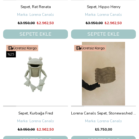
Sepet, Rat Renata
Sepet, Hippo Henry
Lorena Canals
Lorena Canals
₺3.950,00
₺2.962,50
₺3.950,00
₺2.962,50
SEPETE EKLE
SEPETE EKLE
Ücretsiz Kargo
Ücretsiz Kargo
%25
Sepet, Kurbağa Fred
Lorena Canals Sepet, Stonewashed Soil Brown Medium
Lorena Canals
Lorena Canals
₺3.950,00
₺2.962,50
₺5.750,00