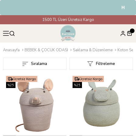
HAVALE & EFT 
1500 TL Üzeri Ücretsiz Kargo
Anasayfa
BEBEK & ÇOCUK ODASI
Saklama & Düzenleme
Koton Sep
Sıralama
Filtreleme
Ücretsiz Kargo
Ücretsiz Kargo
%25
%25