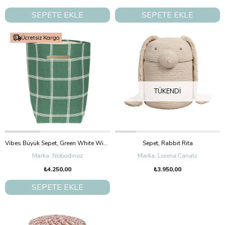
SEPETE EKLE
SEPETE EKLE
Ücretsiz Kargo
TÜKENDI
Vibes Büyük Sepet, Green White Windowpane
Sepet, Rabbit Rita
Nobodinoz
Lorena Canals
₺4.250,00
₺3.950,00
SEPETE EKLE