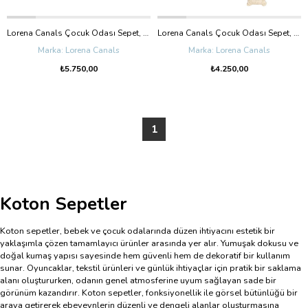
Lorena Canals Çocuk Odası Sepet, Big Snail
Lorena Canals Çocuk Odası Sepet, Sparky
Lorena Canals
Lorena Canals
₺5.750,00
₺4.250,00
1
Koton Sepetler
Koton sepetler, bebek ve çocuk odalarında düzen ihtiyacını estetik bir
yaklaşımla çözen tamamlayıcı ürünler arasında yer alır. Yumuşak dokusu ve
doğal kumaş yapısı sayesinde hem güvenli hem de dekoratif bir kullanım
sunar. Oyuncaklar, tekstil ürünleri ve günlük ihtiyaçlar için pratik bir saklama
alanı oluştururken, odanın genel atmosferine uyum sağlayan sade bir
görünüm kazandırır. Koton sepetler, fonksiyonellik ile görsel bütünlüğü bir
araya getirerek ebeveynlerin düzenli ve dengeli alanlar oluşturmasına