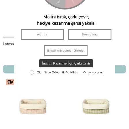
Lorena Canals Çocuk Odası Sepet, Big Mushroom
Lorena Canals Çocuk Odası Sepet, Luna
Lorena Canals
Lorena Canals
₺5.750,00
₺13.500,00
SEPETE EKLE
SEPETE EKLE
Ücretsiz Kargo
Ücretsiz Kargo