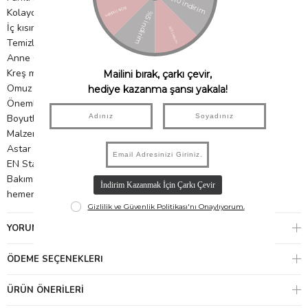
Kolayca açık kalan özel fermuar
İç kısımda sağlanan kullanışlı soğutma çantası
Temizlemesi kolay ve su geçirmez
Anne Çantası
Kreş matı
Omuz askısı
Önemli özellikler
Boyutlar: 55,0 x 30,0 x 40,0 cm
Malzeme: Oxford Kumaş: %100 Polyester
Astar + Çocuk Matı: %100 Polyester
EN Standardı: EN 71-2, EN 71-3, REACH, EN 14362, EN 17234
Bakım: Makinede yıkanamaz - Nemli bir bezle temizleyin ve
hemen kurulayın
YORUMLAR
(0)
ÖDEME SEÇENEKLERI
ÜRÜN ÖNERILERI