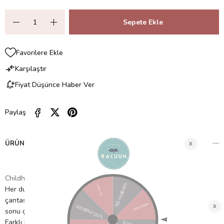
Favorilere Ekle
Karşılaştır
Fiyat Düşünce Haber Ver
Paylaş
ÜRÜN ÖZELLIKLERI
Childhome
Orijinal Belçika tasarımı
Her durum için mükemmeldir. Bebek bezi çantası, emzirme
çantası, seyahat çantası, plaj çantası, hastane çantası, hafta
sonu çantası olarak kullanılabilir...
Farklı bölmeler ve elastik bantlar çantayı kolayca düzenli tutar