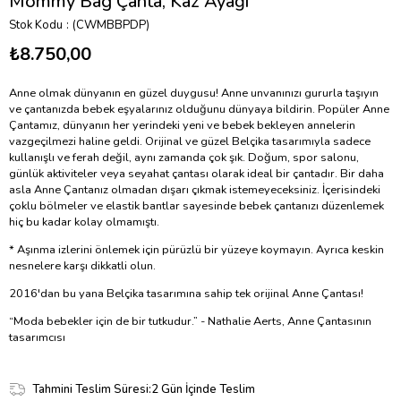
Mommy Bag Çanta, Kaz Ayağı
Stok Kodu
(CWMBBPDP)
₺8.750,00
Anne olmak dünyanın en güzel duygusu! Anne unvanınızı gururla taşıyın
ve çantanızda bebek eşyalarınız olduğunu dünyaya bildirin. Popüler Anne
Çantamız, dünyanın her yerindeki yeni ve bebek bekleyen annelerin
vazgeçilmezi haline geldi. Orijinal ve güzel Belçika tasarımıyla sadece
kullanışlı ve ferah değil, aynı zamanda çok şık. Doğum, spor salonu,
günlük aktiviteler veya seyahat çantası olarak ideal bir çantadır. Bir daha
asla Anne Çantanız olmadan dışarı çıkmak istemeyeceksiniz. İçerisindeki
çoklu bölmeler ve elastik bantlar sayesinde bebek çantanızı düzenlemek
hiç bu kadar kolay olmamıştı.
* Aşınma izlerini önlemek için pürüzlü bir yüzeye koymayın. Ayrıca keskin
nesnelere karşı dikkatli olun.
2016'dan bu yana Belçika tasarımına sahip tek orijinal Anne Çantası!
“Moda bebekler için de bir tutkudur.” - Nathalie Aerts, Anne Çantasının
tasarımcısı
Tahmini Teslim Süresi
:
2 Gün İçinde Teslim