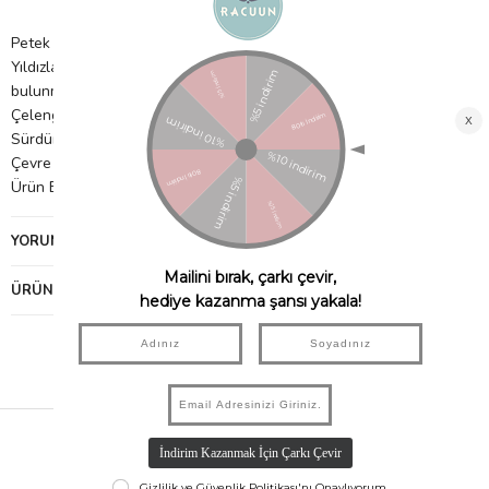
Petek süsler, çarklar ve eko parıltılı flamalar
Yıldızlarda altın metalik kordon, kiraz üzerinde yeşil kordon
bulunmaktadır.
Çelengi asmak için doğal ip
Sürdürülebilir FSC kağıdı kullanılarak yapılan ambalaj
Çevre dostu parıltı
Ürün Boyutu: Çelenk uzunluğu - 3,4 m Fazla kordon dahil 4,6 m
YORUMLAR
(0)
ÜRÜN ÖNERILERI
Hızlı Kargo
Taksit İmkanı