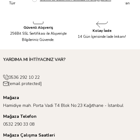
Tüm Siparişleriniz Aynı Gün 14.00'a
Tüm Ürünlerde 6 Aya Kadar Varan
Kadar Kargolanır.
Taksit İmkanı!
Güvenli Alışveriş
Kolay İade
256Bit SSL Sertifikası ile Alışverişte
14 Gün İçerisinde İade İmkanı!
Bilgileriniz Güvende.
YARDIMA MI İHTİYACINIZ VAR?
0536 292 10 22
[email protected]
Mağaza
Hamidiye mah. Porta Vadi T4 Blok No:23 Kağıthane - İstanbul
Mağaza Telefon
0532 290 33 08
Mağaza Çalışma Saatleri