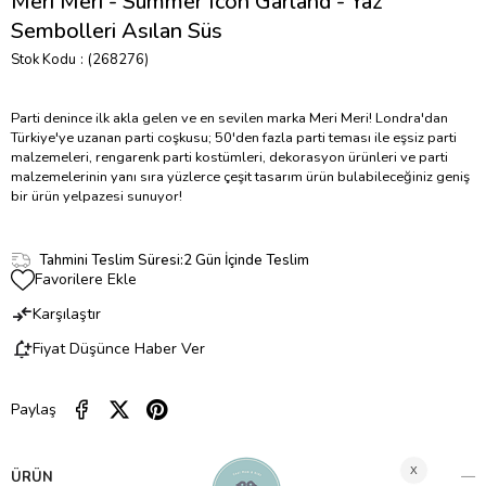
Meri Meri - Summer Icon Garland - Yaz
Sembolleri Asılan Süs
Stok Kodu
(268276)
Parti denince ilk akla gelen ve en sevilen marka Meri Meri! Londra'dan
Türkiye'ye uzanan parti coşkusu; 50'den fazla parti teması ile eşsiz parti
malzemeleri, rengarenk parti kostümleri, dekorasyon ürünleri ve parti
malzemelerinin yanı sıra yüzlerce çeşit tasarım ürün bulabileceğiniz geniş
bir ürün yelpazesi sunuyor!
Tahmini Teslim Süresi
:
2 Gün İçinde Teslim
Favorilere Ekle
Karşılaştır
Fiyat Düşünce Haber Ver
Paylaş
ÜRÜN ÖZELLIKLERI