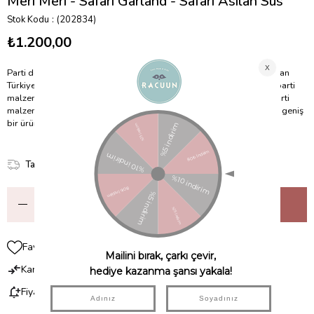
Meri Meri - Safari Garland - Safari Asılan Süs
Stok Kodu
(202834)
₺1.200,00
Parti denince ilk akla gelen ve en sevilen marka Meri Meri! Londra'dan
Türkiye'ye uzanan parti coşkusu; 50'den fazla parti teması ile eşsiz parti
malzemeleri, rengarenk parti kostümleri, dekorasyon ürünleri ve parti
malzemelerinin yanı sıra yüzlerce çeşit tasarım ürün bulabileceğiniz geniş
bir ürün yelpazesi sunuyor!
Tahmini Teslim Süresi
:
2 Gün İçinde Teslim
Favorilere Ekle
Karşılaştır
Fiyat Düşünce Haber Ver