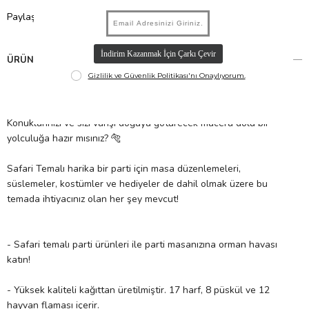
Paylaş
ÜRÜN ÖZELLIKLERI
Konuklarınızı ve sizi vahşi doğaya götürecek macera dolu bir
yolculuğa hazır mısınız? 🐅
Safari Temalı harika bir parti için masa düzenlemeleri,
süslemeler, kostümler ve hediyeler de dahil olmak üzere bu
temada ihtiyacınız olan her şey mevcut!
- Safari temalı parti ürünleri ile parti masanızına orman havası
katın!
- Yüksek kaliteli kağıttan üretilmiştir. 17 harf, 8 püskül ve 12
hayvan flaması içerir.