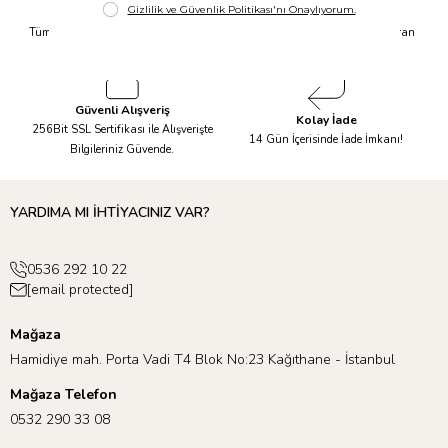
Hızlı Kargo
Taksit İmkanı
Tüm Siparişleriniz Aynı Gün 14.00'a
Tüm Ürünlerde 6 Aya Kadar Varan
Kadar Kargolanır.
Taksit İmkanı!
Güvenli Alışveriş
Kolay İade
256Bit SSL Sertifikası ile Alışverişte
14 Gün İçerisinde İade İmkanı!
Bilgileriniz Güvende.
YARDIMA MI İHTİYACINIZ VAR?
0536 292 10 22
[email protected]
Mağaza
Hamidiye mah. Porta Vadi T4 Blok No:23 Kağıthane - İstanbul
Mağaza Telefon
0532 290 33 08