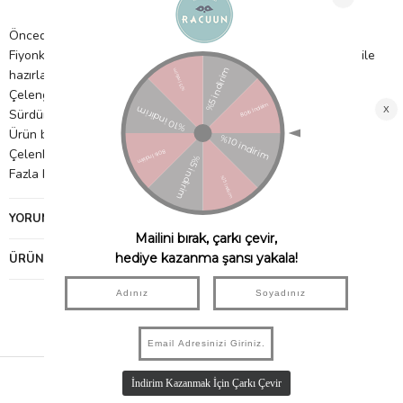
Önceden iplikli çelenk, kutudan asılmaya hazır
Fiyonklar kalın kırmızı ve pembe simli kumaş ve 300 gsm kağıt ile
hazırlanmıştır
Çelengi asmak için altın metalik iplik
Sürdürülebilir FSC kağıdı kullanılarak yapılan ambalajlar
Ürün boyutları:
Çelenk uzunluğu : 15,5 cm
Fazla kordon dahil: 25 cm ölçülerindedir
YORUMLAR
(0)
ÜRÜN ÖNERILERI