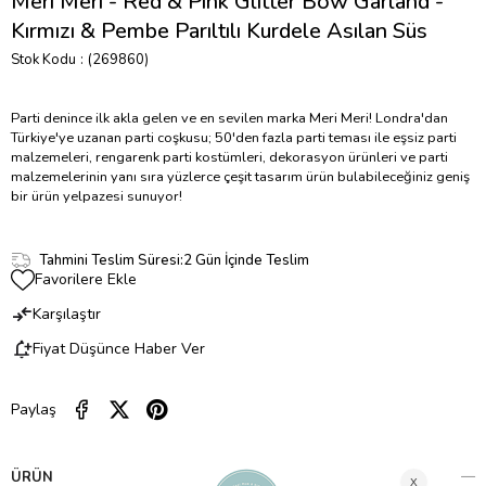
Meri Meri - Red & Pink Glitter Bow Garland -
Kırmızı & Pembe Parıltılı Kurdele Asılan Süs
Stok Kodu
(269860)
Parti denince ilk akla gelen ve en sevilen marka Meri Meri! Londra'dan
Türkiye'ye uzanan parti coşkusu; 50'den fazla parti teması ile eşsiz parti
malzemeleri, rengarenk parti kostümleri, dekorasyon ürünleri ve parti
malzemelerinin yanı sıra yüzlerce çeşit tasarım ürün bulabileceğiniz geniş
bir ürün yelpazesi sunuyor!
Tahmini Teslim Süresi
:
2 Gün İçinde Teslim
Favorilere Ekle
Karşılaştır
Fiyat Düşünce Haber Ver
Paylaş
ÜRÜN ÖZELLIKLERI