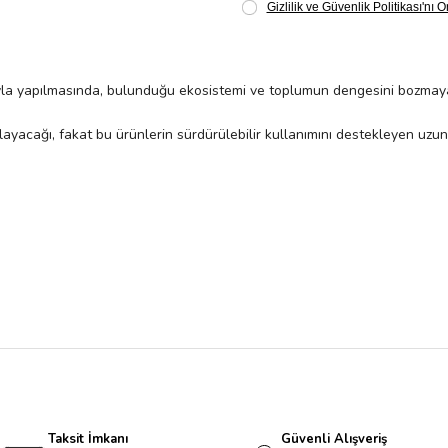
ve ekolojik süreçlere zararsız bir şekilde elde edilmesi,
ıyla yapılmasında, bulunduğu ekosistemi ve toplumun dengesini bozma
yacağı, fakat bu ürünlerin sürdürülebilir kullanımını destekleyen uzu
Taksit İmkanı
Güvenli Alışveriş