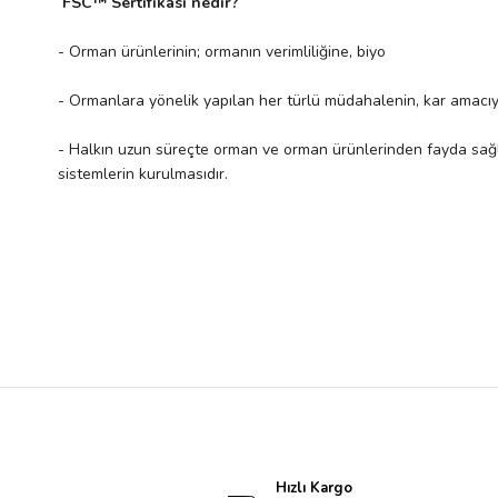
FSC™ Sertifikası nedir?
- Orman ürünlerinin; ormanın verimliliğine, biyolojik çeşitliliğe 
- Ormanlara yönelik yapılan her türlü müdahalenin, kar amac
- Halkın uzun süreçte orman ve orman ürünlerinden fayda sağla
sistemlerin kurulmasıdır.
Hızlı Kargo