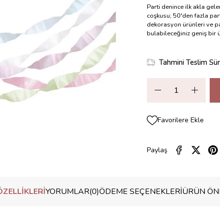
Parti denince ilk akla gel
coşkusu; 50'den fazla part
dekorasyon ürünleri ve pa
bulabileceğiniz geniş bir
Tahmini Teslim Sür
Favorilere Ekle
Paylaş
ZELLIKLERI
YORUMLAR
(0)
ÖDEME SEÇENEKLERI
ÜRÜN ÖNE