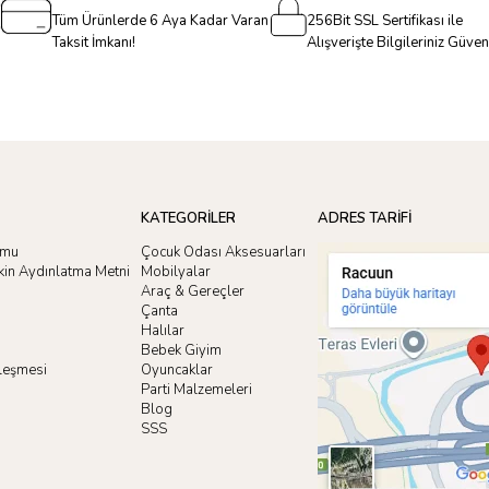
Tüm Ürünlerde 6 Aya Kadar Varan
256Bit SSL Sertifikası ile
Taksit İmkanı!
Alışverişte Bilgileriniz Güve
KATEGORİLER
ADRES TARİFİ
rmu
Çocuk Odası Aksesuarları
işkin Aydınlatma Metni
Mobilyalar
Araç & Gereçler
Çanta
Halılar
Bebek Giyim
zleşmesi
Oyuncaklar
i
Parti Malzemeleri
Blog
SSS