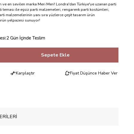
en ve en sevilen marka Meri Meri! Londra'dan Türkiye'ye uzanan parti
i teması ile eşsiz parti malzemeleri, rengarenk parti kostümleri,
rti malzemelerinin yanı sıra yüzlerce çeşit tasarım ürün
 ürün yelpazesi sunuyor!
esi
:
2 Gün İçinde Teslim
Karşılaştır
Fiyat Düşünce Haber Ver
RILERI