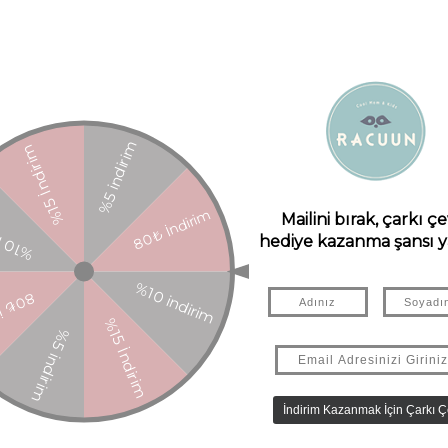
an süslerle partinize sihirli dokunuşlar yapabilirsiniz! Meri Meri’ nin birb
içerir.
pembe, koyu pembe ve mavi.
rken çocuklarımıza güvenli bir gelecek sağlamak için FSC™ sertifikalı kâğıt