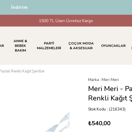
5 İndirim
1500 TL Üzeri Ücretsiz Kargo
ANNE &
PARTİ
ÇOÇUK MODA
AR
BEBEK
OYUNCAKLAR
MALZEMELERİ
& AKSESUAR
BAKIM
astel Renkli Kağıt Şeritler
Marka
:
Meri Meri
Meri Meri - P
Renkli Kağıt Ş
Stok Kodu
(216343)
₺540,00