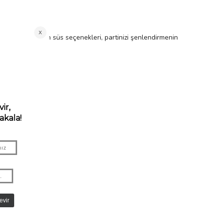
irinden farklı asılan süs seçenekleri, partinizi şenlendirmenin
 kullanır!