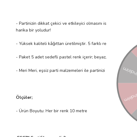
- Partinizin dikkat çekici ve etkileyici olmasını istiyorsanız asıl
harika bir yoludur!
- Yüksek kaliteli kâğıttan üretilmiştir. 5 farklı renkte 5 adet süs 
- Paket 5 adet sedefli pastel renk içerir; beyaz, nane yeşili, 
- Meri Meri, eşsiz parti malzemeleri ile partinizi benzersiz kıla
Ölçüler;
- Ürün Boyutu: Her bir renk 10 metre