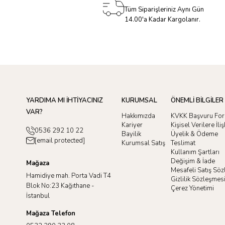
Tüm Siparişleriniz Aynı Gün
14.00'a Kadar Kargolanır.
YARDIMA MI İHTİYACINIZ
KURUMSAL
ÖNEMLİ BİLGİLER
VAR?
Hakkımızda
KVKK Başvuru Fo
Kariyer
Kişisel Verilere İl
0536 292 10 22
Bayilik
Üyelik & Ödeme
[email protected]
Kurumsal Satış
Teslimat
Kullanım Şartları
Değişim & İade
Mağaza
Mesafeli Satış Sö
Hamidiye mah. Porta Vadi T4
Gizlilik Sözleşmes
Blok No:23 Kağıthane -
Çerez Yönetimi
İstanbul
Mağaza Telefon