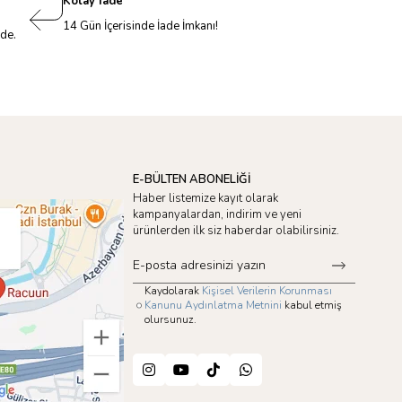
Kolay İade
14 Gün İçerisinde İade İmkanı!
nde.
E-BÜLTEN ABONELİĞİ
Haber listemize kayıt olarak
kampanyalardan, indirim ve yeni
ürünlerden ilk siz haberdar olabilirsiniz.
Kaydolarak
Kişisel Verilerin Korunması
Kanunu Aydınlatma Metnini
kabul etmiş
olursunuz.