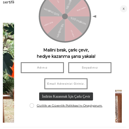
sertifikalı kâğıt kullanır!