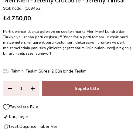
Meri Meri - Jeremy Crocodile - Jeremy Timsah
Stok Kodu
(169462)
₺4.750,00
Parti denince ilk akla gelen ve en sevilen marka Meri Meri! Londra'dan
Türkiye'ye uzanan parti coşkusu; 50'den fazla parti teması ile eşsiz parti
malzemeleri, rengarenk parti kostümleri, dekorasyon ürünleri ve parti
malzemelerinin yanı sıra yüzlerce çeşit tasarım ürün bulabileceğiniz geniş
bir ürün yelpazesi sunuyor!
Tahmini Teslim Süresi
:
2 Gün İçinde Teslim
Favorilere Ekle
Karşılaştır
Fiyat Düşünce Haber Ver