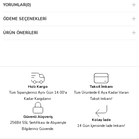
YORUMLAR
(0)
ÖDEME SEÇENEKLERI
ÜRÜN ÖNERILERI
Harika Go Wild Temalı bir parti için masa düzenlemeleri, 
süslemeler
, kostümler ve hediyeler de dahil olmak üzere 
bu temada ihtiyacınız olan her şey mevcut! 
Rengarenk ve eğlenceli çizimlerle karikatürize edilmiş 
hayvan çizimleri; tabak, peçete ve cupcake kitlerini benzersiz 
kılıyor. Go Wild Teması’yla işlenen ürünler masanızı eğlenceli 
Hızlı Kargo
Taksit İmkanı
hale getirirken 
Aslan Kostümü
veya
Timsah Atkı
gibi 
Tüm Siparişleriniz Aynı Gün 14.00'a
Tüm Ürünlerde 6 Aya Kadar Varan
kostümlerle minikleriniz kendilerini heyecan dolu bir 
Kadar Kargolanır.
Taksit İmkanı!
yolculuğun içinde bulabilir!
Güvenli Alışveriş
Kolay İade
256Bit SSL Sertifikası ile Alışverişte
14 Gün İçerisinde İade İmkanı!
Bilgileriniz Güvende.