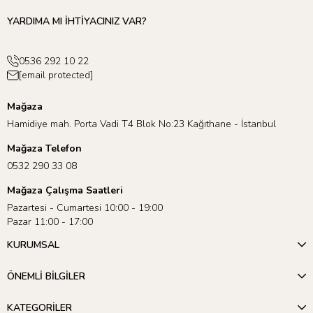
YARDIMA MI İHTİYACINIZ VAR?
0536 292 10 22
[email protected]
Mağaza
Hamidiye mah. Porta Vadi T4 Blok No:23 Kağıthane - İstanbul
Mağaza Telefon
0532 290 33 08
Mağaza Çalışma Saatleri
Pazartesi - Cumartesi 10:00 - 19:00
Pazar 11:00 - 17:00
KURUMSAL
ÖNEMLİ BİLGİLER
KATEGORİLER
Meri Meri’nin sunduğu geniş ürün yelpazesini keşfetmek için 