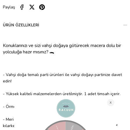
Paylaş
ÜRÜN ÖZELLIKLERI
Konuklarınızı ve sizi vahşi doğaya götürecek macera dolu bir 
yolculuğa hazır mısınız? 🐊
- Vahşi doğa temalı parti ürünleri ile vahşi doğayı partinize davet
edin!
- Yüksek kaliteli malzemelerden üretilmiştir. 1 adet timsah içerir.
-
Örme organik pamuktan üretilmiştir.
- Meri Meri, eşsiz parti malzemeleri ile partinizi benzersiz
kılarken çocuklarımıza güvenli bir gelecek sağlamak için FSC™