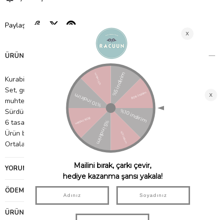
Paylaş
ÜRÜN ÖZELLIKLERI
Kurabiye kalıpları paslanmaz çelikten üretilmiştir
Set, gümüş holografik folyo ile kaplı bir kutuda sunulmaktadır ve
muhteşem bir Cadılar Bayramı hediyesi olacaktır
Sürdürülebilir FSC kağıdı kullanılarak yapılan ambalajlar
6 tasarımlı 6'lı paket
Ürün boyutları:
Ortalama yükseklik: 5,4 cm, Ortalama genişlik: 5,7 cm
YORUMLAR
(0)
ÖDEME SEÇENEKLERI
ÜRÜN ÖNERILERI