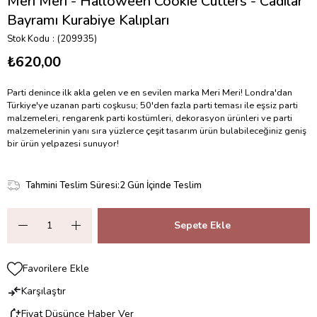
Meri Meri - Halloween Cookie Cutters - Cadılar
Bayramı Kurabiye Kalıpları
Stok Kodu
(209935)
₺620,00
Parti denince ilk akla gelen ve en sevilen marka Meri Meri! Londra'dan
Türkiye'ye uzanan parti coşkusu; 50'den fazla parti teması ile eşsiz parti
malzemeleri, rengarenk parti kostümleri, dekorasyon ürünleri ve parti
malzemelerinin yanı sıra yüzlerce çeşit tasarım ürün bulabileceğiniz geniş
bir ürün yelpazesi sunuyor!
Tahmini Teslim Süresi
:
2 Gün İçinde Teslim
Favorilere Ekle
Karşılaştır
Fiyat Düşünce Haber Ver