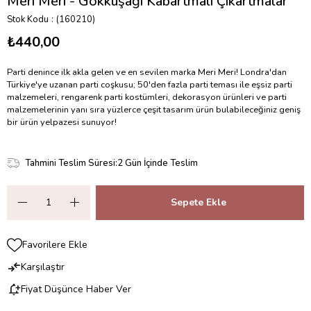
Meri Meri - Gökkuşağı Kabartmalı Çıkartmalar
Stok Kodu
(160210)
₺440,00
Parti denince ilk akla gelen ve en sevilen marka Meri Meri! Londra'dan
Türkiye'ye uzanan parti coşkusu; 50'den fazla parti teması ile eşsiz parti
malzemeleri, rengarenk parti kostümleri, dekorasyon ürünleri ve parti
malzemelerinin yanı sıra yüzlerce çeşit tasarım ürün bulabileceğiniz geniş
bir ürün yelpazesi sunuyor!
Tahmini Teslim Süresi
:
2 Gün İçinde Teslim
Favorilere Ekle
Karşılaştır
Fiyat Düşünce Haber Ver