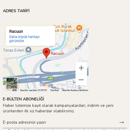
Meri Meri’nin sunduğu geniş ürün yelpazesini keşfetmek için
Gökkuşağı Teması
’nı inceleyebilirsiniz! 🎉
ADRES TARİFİ
E-BÜLTEN ABONELİĞİ
Haber listemize kayıt olarak kampanyalardan, indirim ve yeni
ürünlerden ilk siz haberdar olabilirsiniz.