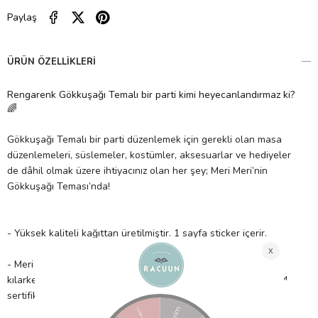
Paylaş
ÜRÜN ÖZELLIKLERI
Rengarenk Gökkuşağı Temalı bir parti kimi heyecanlandırmaz ki?
🌈
Gökkuşağı Temalı bir parti düzenlemek için gerekli olan masa
düzenlemeleri, süslemeler, kostümler, aksesuarlar ve hediyeler
de dâhil olmak üzere ihtiyacınız olan her şey; Meri Meri’nin
Gökkuşağı Teması’nda!
- Yüksek kaliteli kağıttan üretilmiştir. 1 sayfa sticker içerir.
- Meri Meri, eşsiz parti malzemeleri ile partinizi benzersiz
kılarken çocuklarımıza güvenli bir gelecek sağlamak için FSC™
sertifikalı kâğıt kullanır!