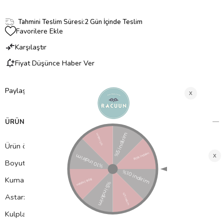
Tahmini Teslim Süresi
:
2 Gün İçinde Teslim
Favorilere Ekle
Karşılaştır
Fiyat Düşünce Haber Ver
Paylaş
ÜRÜN ÖZELLIKLERI
Ürün özellikleri
Boyutlar: 55,0 x 18,0 x 40,0 cm
Kumaş: %65 Pamuk, %35 Polyester
Astar: %100 Naylon
Kulplar: %100 PU Deri