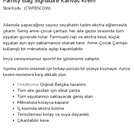
Family Bag Signature Kanvas Krem
Stok Kodu
(CWFBSCOW)
Ailenizle yapacağınız sayısız seyahatin tadını ekstra eğlenceyle
çıkarın. Geniş anne-çocuk çantası, her aile gezisi sırasında tüm
eşyaları güvende tutar. Fermuarlı cep ve ekstra kese, küçük
eşyaları ayrı ayrı saklamanıza olanak tanır. Anne-Çocuk Çantası
kullanışlı bir mıknatısla açılıp kapatılabilir.
İmza versiyonumuz sportif bir görünüme sahiptir.
Aşınma izlerini önlemek için torbayı pürüzlü bir yüzeye koymayın. Ayrıca
keskin nesnelere karşı dikkatli olun.
Childhome
Orijinal Belçika tasarımı
Tüm aile gezileri için ideal çanta
Tüm eşyalarınızı saklayacak geniş alan
Mıknatısla kolayca kapanır
İç kısımda ekstra bölme
Temizlemesi kolay ve suya dayanıklı
Çıkarılabilir kese