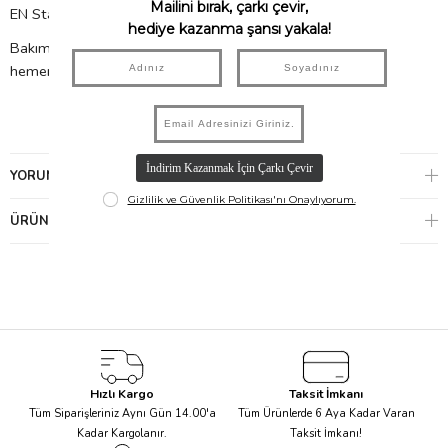
EN Standardı: REACH, EN 14362, EN 17234
Bakım: Makinede yıkanamaz - Nemli bir bezle temizleyin ve
hemen kurulayın
YORUMLAR
(0)
ÜRÜN ÖNERILERI
Hızlı Kargo
Taksit İmkanı
Tüm Siparişleriniz Aynı Gün 14.00'a
Tüm Ürünlerde 6 Aya Kadar Varan
Kadar Kargolanır.
Taksit İmkanı!