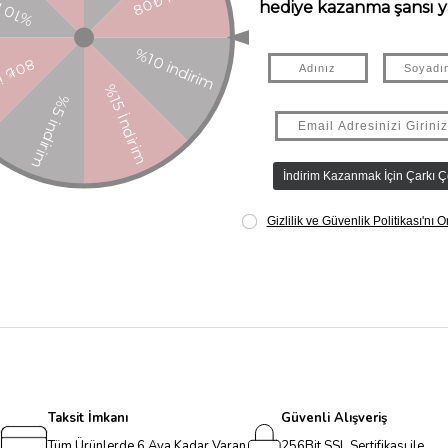
Taksit İmkanı
Güvenli Alışveriş
Tüm Ürünlerde 6 Aya Kadar Varan
256Bit SSL Sertifikası ile