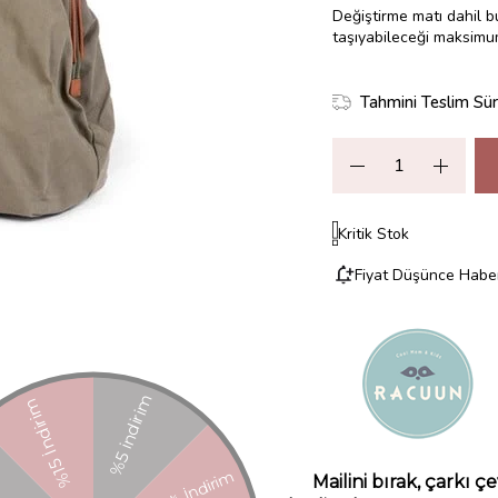
Değiştirme matı dahil 
taşıyabileceği maksimum 
Tahmini Teslim Sür
Kritik Stok
Fiyat Düşünce Habe
Paylaş
ZELLIKLERI
YORUMLAR
(0)
ÖDEME SEÇENEKLERI
ÜRÜN ÖNE