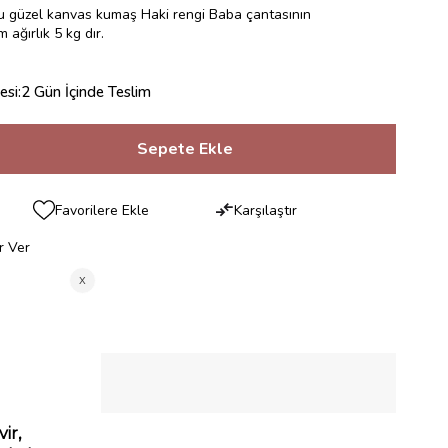
bu güzel kanvas kumaş Haki rengi Baba çantasının
ağırlık 5 kg dır.
esi
:
2 Gün İçinde Teslim
Favorilere Ekle
Karşılaştır
r Ver
RILERI