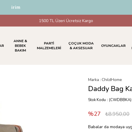
İndirim
1500 TL Üzeri Ücretsiz Kargo
ANNE &
PARTİ
ÇOÇUK MODA
AR
BEBEK
OYUNCAKLAR
MALZEMELERİ
& AKSESUAR
BAKIM
Marka
:
ChildHome
Daddy Bag Ka
Stok Kodu
(CWDBBKA)
27
₺8.950,00
Babalar da modaya uygun