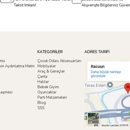
Taksit İmkanı!
Alışverişte Bilgileriniz Güve
KATEGORİLER
ADRES TARİFİ
rmu
Çocuk Odası Aksesuarları
işkin Aydınlatma Metni
Mobilyalar
Araç & Gereçler
Çanta
Halılar
Bebek Giyim
zleşmesi
Oyuncaklar
i
Parti Malzemeleri
Blog
SSS