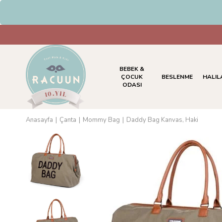
HAVALE & EFT Ödemelerinde %5 
BEBEK &
ÇOCUK
BESLENME
HALIL
ODASI
Anasayfa
Çanta
Mommy Bag
Daddy Bag Kanvas, Haki