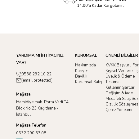
14.00'a Kadar Kargolanır.
YARDIMA MI İHTİYACINIZ
KURUMSAL
ÖNEMLİ BİLGİLER
VAR?
Hakkımızda
KVKK Başvuru Fo
Kariyer
Kişisel Verilere İl
0536 292 10 22
Bayilik
Üyelik & Ödeme
[email protected]
Kurumsal Satış
Teslimat
Kullanım Şartları
Değişim & İade
Mağaza
Mesafeli Satış Sö
Hamidiye mah. Porta Vadi T4
Gizlilik Sözleşmes
Blok No:23 Kağıthane -
Çerez Yönetimi
İstanbul
Mağaza Telefon
0532 290 33 08