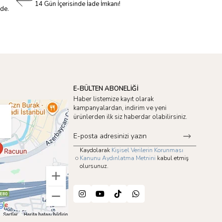
14 Gün İçerisinde İade İmkanı!
nde.
E-BÜLTEN ABONELİĞİ
Haber listemize kayıt olarak
kampanyalardan, indirim ve yeni
ürünlerden ilk siz haberdar olabilirsiniz.
Kaydolarak
Kişisel Verilerin Korunması
Kanunu Aydınlatma Metnini
kabul etmiş
olursunuz.