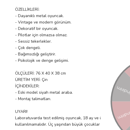
ÖZELLİKLERİ:
- Dayanıklı metal oyuncak.
- Vintage ve modern görünüm.
- Dekoratif bir oyuncak.
- Pilotlar için olmazsa olmaz.
- Sessiz tekerlekler.
- Çok dengeli.
- Bağımsızlığı geliştirir.
- Psikolojik ve denge gelişimi.
ÖLÇÜLERİ: 76 X 40 X 38 cm
ÜRETİM YERİ: Çin
İÇİNDEKİLER:
- Eski model siyah metal araba.
- Montaj talimatları.
UYARI!
Laboratuvarda test edilmiş oyuncak, 18 ay ve üzeri çocuklar iç
kullanılmamalıdır. Üç yaşından büyük çocuklar tarafından kullan