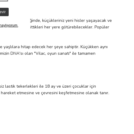
veynlerinin eşliğinde, küçükleriniz yeni hisler yaşayacak ve
 ve Doudou'yu gittikleri her yere götürebilecekler. Popüler
de yaşlılara hitap edecek her şeye sahiptir. Küçükken aynı
timizin DNA'sı olan "Vilac, oyun sanatı" ile tamamen
lastik tekerlekleri ile 18 ay ve üzeri çocuklar için
 hareket etmesine ve çevresini keşfetmesine olanak tanır.
sedecekler ve güven ve kas tonusu kazanacaklar. İyi bir
upa oyuncak standardına uygun olarak çocukların yan