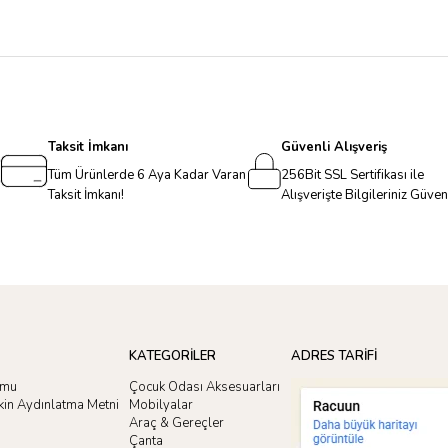
Taksit İmkanı
Güvenli Alışveriş
Tüm Ürünlerde 6 Aya Kadar Varan
256Bit SSL Sertifikası ile
Taksit İmkanı!
Alışverişte Bilgileriniz Güve
KATEGORİLER
ADRES TARİFİ
rmu
Çocuk Odası Aksesuarları
işkin Aydınlatma Metni
Mobilyalar
Araç & Gereçler
Çanta