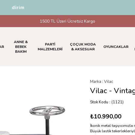
İndirim
1500 TL Üzeri Ücretsiz Kargo
ANNE &
PARTİ
ÇOÇUK MODA
AR
BEBEK
OYUNCAKLAR
MALZEMELERİ
& AKSESUAR
BAKIM
Marka
:
Vilac
Vilac - Vinta
Stok Kodu
(1121)
₺10.990,00
İkonik metal taşıyıcımızla
Büyük lastik tekerlekleriyl