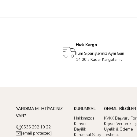
Hızlı Kargo
Tüm Siparişleriniz Aynı Gün
14.00'a Kadar Kargolanır.
YARDIMA MI İHTİYACINIZ
KURUMSAL
ÖNEMLİ BİLGİLER
VAR?
Hakkımızda
KVKK Başvuru Fo
Kariyer
Kişisel Verilere İl
0536 292 10 22
Bayilik
Üyelik & Ödeme
[email protected]
Kurumsal Satış
Teslimat