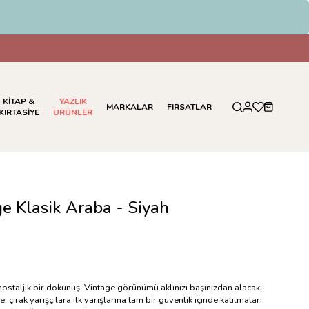
KİTAP &
YAZLIK
MARKALAR
FIRSATLAR
KIRTASİYE
ÜRÜNLER
ge Klasik Araba - Siyah
 nostaljik bir dokunuş. Vintage görünümü aklınızı başınızdan alacak.
e, çırak yarışçılara ilk yarışlarına tam bir güvenlik içinde katılmaları