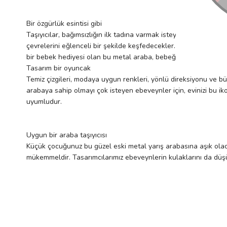
Bir özgürlük esintisi gibi
Taşıyıcılar, bağımsızlığın ilk tadına varmak isteyen çocuklar 
çevrelerini eğlenceli bir şekilde keşfedecekler. Özgürce hareke
bir bebek hediyesi olan bu metal araba, bebeğin yatak odası v
Tasarım bir oyuncak
Temiz çizgileri, modaya uygun renkleri, yönlü direksiyonu ve bü
arabaya sahip olmayı çok isteyen ebeveynler için, evinizi bu ik
uyumludur.
Uygun bir araba taşıyıcısı
Küçük çocuğunuz bu güzel eski metal yarış arabasına aşık olacak
mükemmeldir. Tasarımcılarımız ebeveynlerin kulaklarını da dü
Metal taşıyıcımız, hareketlerini koordine ederek istedikleri ye
psikomotor gelişim için mükemmel bir oyuncak.
Bu oyuncak, düşme ve çarpışmaları önlemek için yetişkin gözeti
taraflarına devrilmelerini önlemek için bilinçli olarak sınırlandırı