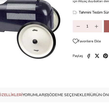
için ihtiyaç duydukları de
Tahmini Teslim Sür
Favorilere Ekle
Paylaş
ZELLIKLERI
YORUMLAR
(0)
ÖDEME SEÇENEKLERI
ÜRÜN ÖNE