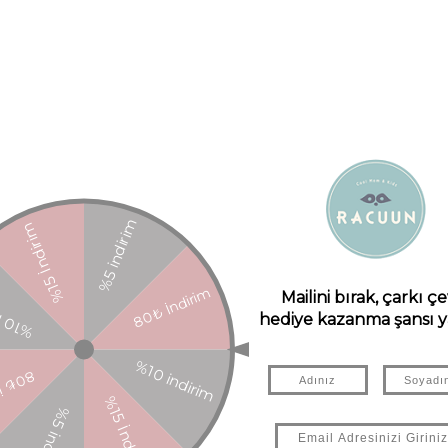
in 2009/48/EC Direktifine uygunluğu garanti eder. Halka açık yollarda k
ılmamalıdır. Yetersiz direnç.