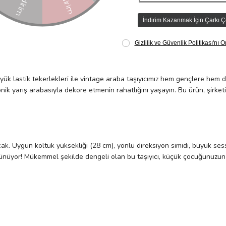
için mükemmeldir. Bu muhteşem klasik metal arabanın direksiyonunda, ebe
t edebilecekler, hızlanabilecekler, yavaşlayabilecekler, dönebilecekler
e oturma odası için olmazsa olmazdır!
yük lastik tekerlekleri ile vintage araba taşıyıcımız hem gençlere hem 
onik yarış arabasıyla dekore etmenin rahatlığını yaşayın. Bu ürün, şirke
. Uygun koltuk yüksekliği (28 cm), yönlü direksiyon simidi, büyük sessiz 
şünüyor! Mükemmel şekilde dengeli olan bu taşıyıcı, küçük çocuğunuzun
re gitmelerine yardımcı olacaktır. Hareket etmekte kendilerini özgür his
minde ve dikkatle kullanılmalıdır. Direksiyon simidinin kilit açısı, Avr
lmıştır.