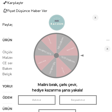
Karşılaştır
Fiyat Düşünce Haber Ver
Paylaş
ÜRÜN ÖZELLIKLERI
Ölçüler: 26 x 29 x 28 cm.
Malzeme: Peluş
CE sertifikalı
Bakım: Nemli bir bezle tozunu alabilirsiniz.
Belçika'dan ithal edilmiştir.
YORUMLAR
(0)
ÖDEME SEÇENEKLERI
ÜRÜN ÖNERILERI