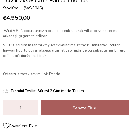
Duvar aksesuarı - Panda Thomas
Stok Kodu
(WS 0046)
₺4.950,00
Wild& Soft çocuklarınızın odasına renk katarak yıllar boyu sürecek
arkadaşlığı garanti ediyor.
%100 Belçika tasarımı ve yüksek kalite malzeme kullanılarak üretilen
hayvan figürlü duvar aksesuarları el yapımıdır ve bu sebeple her bir ürün
orjinal görüntüye sahiptir.
Odanızı ısıtacak sevimli bir Panda.
Tahmini Teslim Süresi
:
2 Gün İçinde Teslim
Favorilere Ekle