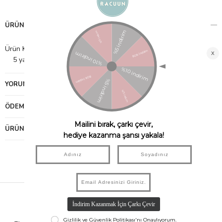
ÜRÜN ÖZELLIKLERI
Ürün Kutu Ölçüleri: 13,5x21x3,5
5 yaş ve üzeri çocuklar için uygundur.
YORUMLAR
(0)
ÖDEME SEÇENEKLERI
ÜRÜN ÖNERILERI
Hızlı Kargo
Taksit İmkanı