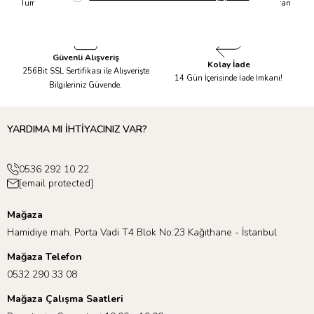
Tüm Siparişleriniz Aynı Gün 14.00'a
Tüm Ürünlerde 6 Aya Kadar Varan
Kadar Kargolanır.
Taksit İmkanı!
Güvenli Alışveriş
Kolay İade
256Bit SSL Sertifikası ile Alışverişte
14 Gün İçerisinde İade İmkanı!
Bilgileriniz Güvende.
YARDIMA MI İHTİYACINIZ VAR?
0536 292 10 22
[email protected]
Mağaza
Hamidiye mah. Porta Vadi T4 Blok No:23 Kağıthane - İstanbul
Mağaza Telefon
0532 290 33 08
Mağaza Çalışma Saatleri