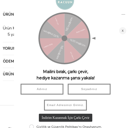
ÜRÜN ÖZELLIKLERI
Ürün Kutu Ölçüleri: 13,5x21x3,5
5 yaş ve üzeri çocuklar için uygundur.
YORUMLAR
(0)
ÖDEME SEÇENEKLERI
ÜRÜN ÖNERILERI
Hızlı Kargo
Taksit İmkanı