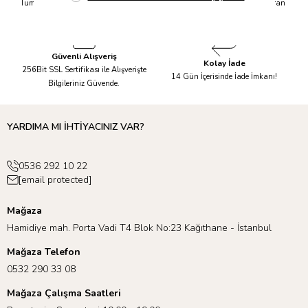
Tüm Siparişleriniz Aynı Gün 14.00'a
Tüm Ürünlerde 6 Aya Kadar Varan
Kadar Kargolanır.
Taksit İmkanı!
Güvenli Alışveriş
Kolay İade
256Bit SSL Sertifikası ile Alışverişte
14 Gün İçerisinde İade İmkanı!
Bilgileriniz Güvende.
YARDIMA MI İHTİYACINIZ VAR?
0536 292 10 22
[email protected]
Mağaza
Hamidiye mah. Porta Vadi T4 Blok No:23 Kağıthane - İstanbul
Mağaza Telefon
0532 290 33 08
Mağaza Çalışma Saatleri