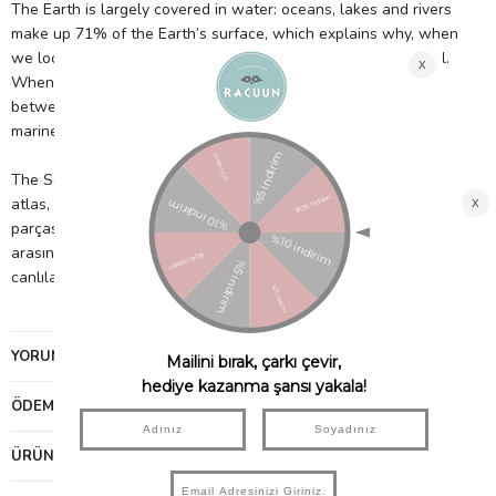
The Earth is largely covered in water: oceans, lakes and rivers
make up 71% of the Earth’s surface, which explains why, when
we look at our planet from space, we see it as a big blue ball.
When did oceans and seas form? What is the difference
between the sea and the ocean? What organisms live in the
marine ecosystem?
***
The Sea Ultimate Atlas seti detaylı bilgiler içeren 64 sayfalık
atlas, 40 quiz kartı, 500 parçalık puzzle ve 20 özel şekilli
parçasıyla okyanusun derinliklerini keşfedebilir; deniz ve okyanus
arasındaki farkları öğrenebilir ve deniz ekosisteminde yaşayan
canlılar hakkında bilgi edinebilirsiniz.
YORUMLAR
(0)
ÖDEME SEÇENEKLERI
ÜRÜN ÖNERILERI