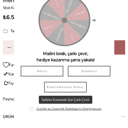
Meri Meri - Halloween Cadı Kostümü Seti
Stok Kodu
(279690)
₺6.500,00
Tahmini Teslim Süresi
:
2 Gün İçinde Teslim
Favorilere Ekle
Karşılaştır
Fiyat Düşünce Haber Ver
Paylaş
ÜRÜN ÖZELLIKLERI