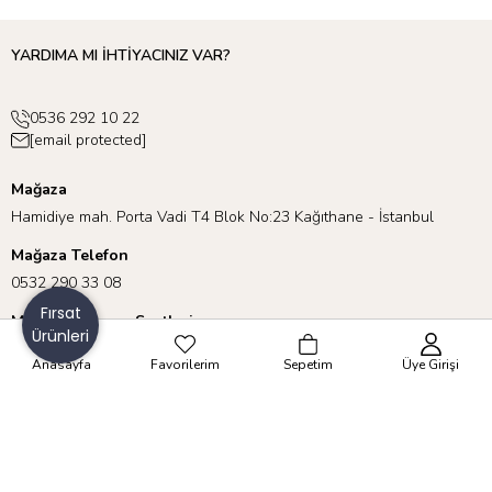
YARDIMA MI İHTİYACINIZ VAR?
0536 292 10 22
[email protected]
Mağaza
Hamidiye mah. Porta Vadi T4 Blok No:23 Kağıthane - İstanbul
Mağaza Telefon
0532 290 33 08
Fırsat
Mağaza Çalışma Saatleri
Ürünleri
Pazartesi - Cumartesi 10:00 - 19:00
Anasayfa
Favorilerim
Sepetim
Üye Girişi
Pazar 11:00 - 17:00
KURUMSAL
ÖNEMLİ BİLGİLER