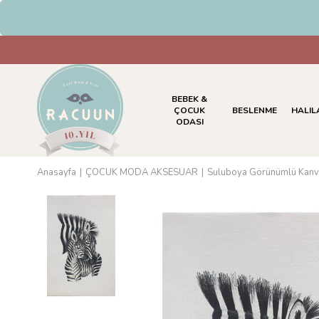
HAVALE & EFT Ödemelerinde %5 İn
BEBEK &
ÇOCUK
BESLENME
HALIL
ODASI
Anasayfa
ÇOCUK MODA AKSESUAR
Suluboya Görünümlü Kanva