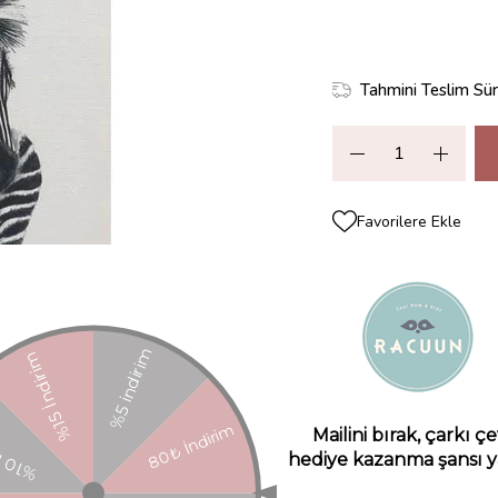
Tahmini Teslim Sür
Favorilere Ekle
Paylaş
ZELLIKLERI
YORUMLAR
(0)
ÖDEME SEÇENEKLERI
ÜRÜN ÖNE