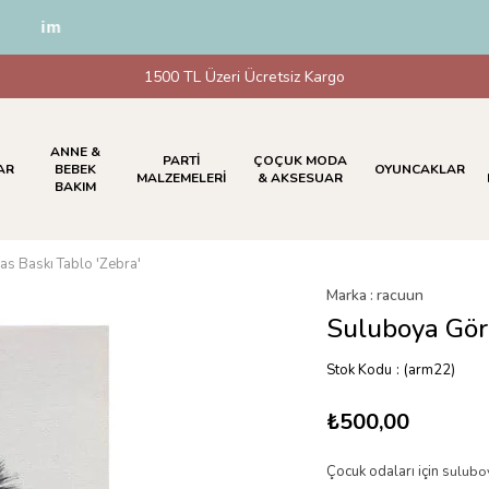
dirim
1500 TL Üzeri Ücretsiz Kargo
ANNE &
PARTİ
ÇOÇUK MODA
AR
BEBEK
OYUNCAKLAR
MALZEMELERİ
& AKSESUAR
BAKIM
s Baskı Tablo 'Zebra'
Marka
:
racuun
Suluboya Gör
Stok Kodu
(arm22)
₺500,00
Çocuk odaları için s
ulubo