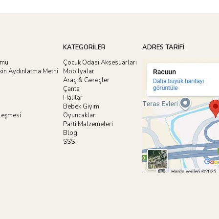
KATEGORİLER
ADRES TARİFİ
rmu
Çocuk Odası Aksesuarları
işkin Aydınlatma Metni
Mobilyalar
Araç & Gereçler
Çanta
Halılar
Bebek Giyim
zleşmesi
Oyuncaklar
i
Parti Malzemeleri
Blog
SSS