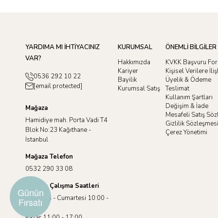
YARDIMA MI İHTİYACINIZ
KURUMSAL
ÖNEMLİ BİLGİLER
VAR?
Hakkımızda
KVKK Başvuru Fo
Kariyer
Kişisel Verilere İl
0536 292 10 22
Bayilik
Üyelik & Ödeme
[email protected]
Kurumsal Satış
Teslimat
Kullanım Şartları
Değişim & İade
Mağaza
Mesafeli Satış Sö
Hamidiye mah. Porta Vadi T4
Gizlilik Sözleşmes
Blok No:23 Kağıthane -
Çerez Yönetimi
İstanbul
Mağaza Telefon
0532 290 33 08
Mağaza Çalışma Saatleri
Günün
Pazartesi - Cumartesi 10:00 -
Fırsatı
19:00
Pazar 11:00 - 17:00