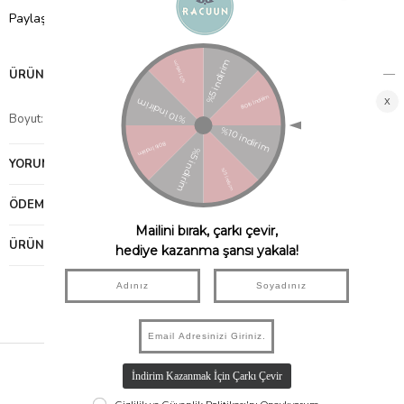
Paylaş
ÜRÜN ÖZELLIKLERI
Boyut: 21 x 30 x 3
YORUMLAR
(0)
ÖDEME SEÇENEKLERI
ÜRÜN ÖNERILERI
Hızlı Kargo
Taksit İmkanı