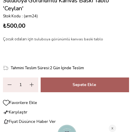
Suluboya Görünümlü Kanvas Baskı Tablo
'Ceylan'
Stok Kodu
(arm24)
₺500,00
Çocuk odaları için s
uluboya görünümlü kanvas baski tablo
Tahmini Teslim Süresi
:
2 Gün İçinde Teslim
Favorilere Ekle
Karşılaştır
Fiyat Düşünce Haber Ver