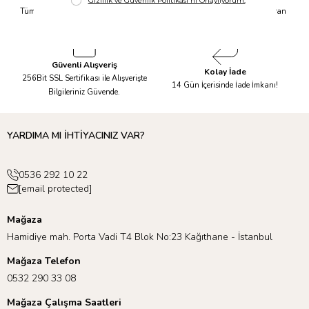
Tüm Siparişleriniz Aynı Gün 14.00'a
Tüm Ürünlerde 6 Aya Kadar Varan
Kadar Kargolanır.
Taksit İmkanı!
Güvenli Alışveriş
Kolay İade
256Bit SSL Sertifikası ile Alışverişte
14 Gün İçerisinde İade İmkanı!
Bilgileriniz Güvende.
YARDIMA MI İHTİYACINIZ VAR?
0536 292 10 22
[email protected]
Mağaza
Hamidiye mah. Porta Vadi T4 Blok No:23 Kağıthane - İstanbul
Mağaza Telefon
0532 290 33 08
Mağaza Çalışma Saatleri