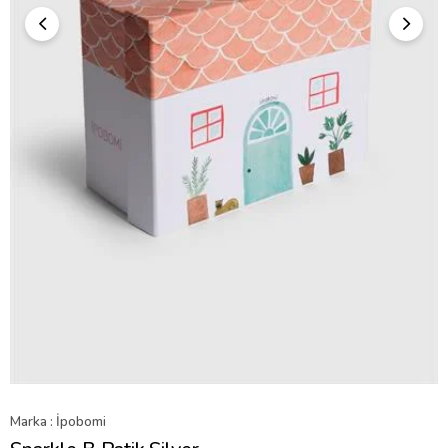
Marka
:
İpobomi