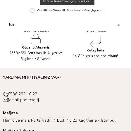
Hızlı Kargo
Taksit İmkanı
Tüm Siparişleriniz Aynı Gün 14.00'a
Tüm Ürünlerde 6 Aya Kadar Varan
Kadar Kargolanır.
Taksit İmkanı!
Güvenli Alışveriş
Kolay İade
256Bit SSL Sertifikası ile Alışverişte
14 Gün İçerisinde İade İmkanı!
Bilgileriniz Güvende.
YARDIMA MI İHTİYACINIZ VAR?
0536 292 10 22
[email protected]
Mağaza
Hamidiye mah. Porta Vadi T4 Blok No:23 Kağıthane - İstanbul
Mağaza Telefon