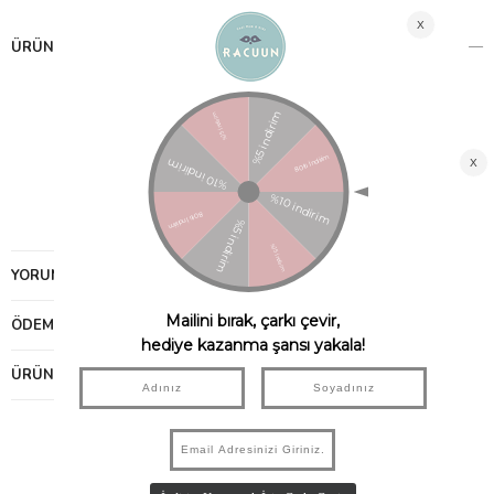
ÜRÜN ÖZELLIKLERI
İç astarı ve kenar biyeleri %100 pamuk
Taban astarı hakiki deri
İç Taban hakiki deri
Oyun evi çantasıyla kargo
Beden seçiminde yazan ölçüler bebeğinizin ayak uzunluk
ölçüsüdür.
YORUMLAR
(0)
ÖDEME SEÇENEKLERI
ÜRÜN ÖNERILERI