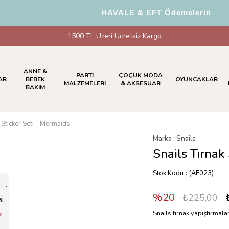
HAVALE & EFT Ödemelerinde %5 
1500 TL Üzeri Ücretsiz Kargo
ANNE &
PARTİ
ÇOÇUK MODA
AR
BEBEK
OYUNCAKLAR
MALZEMELERİ
& AKSESUAR
BAKIM
k Sticker Seti - Mermaids
Marka
:
Snails
Snails Tırnak
Stok Kodu
(AE023)
20
₺225,00
Snails tırnak yapıştırmalar