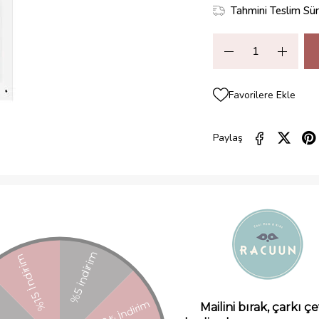
Tahmini Teslim Sür
Favorilere Ekle
Paylaş
ZELLIKLERI
YORUMLAR
(0)
ÖDEME SEÇENEKLERI
ÜRÜN ÖNE