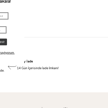
Kolay İade
14 Gün İçerisinde İade İmkanı!
nde.