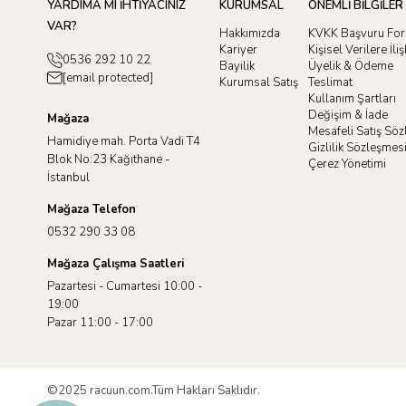
YARDIMA MI İHTİYACINIZ
KURUMSAL
ÖNEMLİ BİLGİLER
VAR?
Hakkımızda
KVKK Başvuru Fo
Kariyer
Kişisel Verilere İl
0536 292 10 22
Bayilik
Üyelik & Ödeme
[email protected]
Kurumsal Satış
Teslimat
Kullanım Şartları
Değişim & İade
Mağaza
Mesafeli Satış Sö
Hamidiye mah. Porta Vadi T4
Gizlilik Sözleşmes
Blok No:23 Kağıthane -
Çerez Yönetimi
İstanbul
Mağaza Telefon
0532 290 33 08
Mağaza Çalışma Saatleri
Pazartesi - Cumartesi 10:00 -
19:00
Pazar 11:00 - 17:00
©2025 racuun.com.Tüm Hakları Saklıdır.