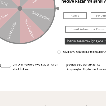
Taksit İmkanı
Güvenli Alışveriş
Tüm Ürünlerde 6 Aya Kadar Varan
256Bit SSL Sertifikası ile
Taksit İmkanı!
Alışverişte Bilgileriniz Güve