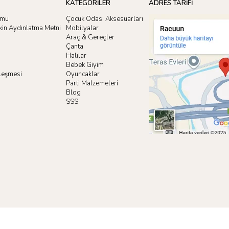
KATEGORİLER
ADRES TARİFİ
rmu
Çocuk Odası Aksesuarları
işkin Aydınlatma Metni
Mobilyalar
Araç & Gereçler
Çanta
Halılar
Bebek Giyim
zleşmesi
Oyuncaklar
i
Parti Malzemeleri
Blog
SSS