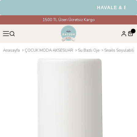
HAVALE & EFT Öde
1500 TL Üzeri Ücretsiz Kargo
Anasayfa
ÇOCUK MODA AKSESUAR
Su Bazlı Oje
Snails Soyulabilir 