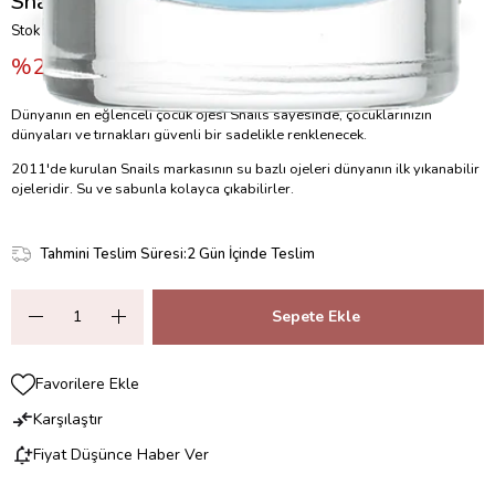
Snails Soyulabilir Su Bazlı Oje – Sic
Stok Kodu
(W3991)
20
₺320,00
₺400,00
Dünyanın en eğlenceli çocuk ojesi Snails sayesinde, çocuklarınızın
dünyaları ve tırnakları güvenli bir sadelikle renklenecek.
2011'de kurulan Snails markasının su bazlı ojeleri dünyanın ilk yıkanabilir
ojeleridir. Su ve sabunla kolayca çıkabilirler.
Tahmini Teslim Süresi
:
2 Gün İçinde Teslim
Favorilere Ekle
Karşılaştır
Fiyat Düşünce Haber Ver