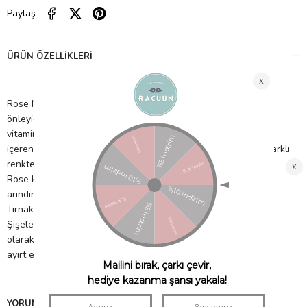
Paylaş
ÜRÜN ÖZELLIKLERI
Rose Nail peel-off ojeleri, antibakteriyel, antioksidan, iltihap
önleyici özelliklerle sahiptir. Nemlendirme için gül suyu, C
vitamini ve H içermektedir. Tırnak sağlığı bir çok yararlı madde
içeren devrim niteliğinde, yenilikçi bir formüldür. Vegandır. 8 farklı
renkten oluşan geniş bir ürün yelpazesi vardır.
Rose koleksiyonu su bazlı, kokusuz, zararlı içeriklerden
arındırılmışdır.
Tırnaklardan kolayca soyulabilir.
Şişelerin üzerindeki fiyonklar ve çiçekler, küçük kızlar için yüzük
olarak kullanılabilecek ekstra bir şey olarak Snails markasının
ayırt edici özelliğidir.
YORUMLAR
(0)